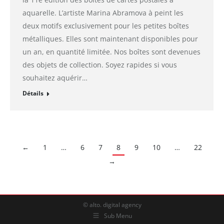
aquarelle. L’artiste Marina Abramova à peint les
deux motifs exclusivement pour les petites boîtes
métalliques. Elles sont maintenant disponibles pour
un an, en quantité limitée. Nos boîtes sont devenues
des objets de collection. Soyez rapides si vous
souhaitez aquérir…
Détails
←
1
…
6
7
8
9
10
…
22
→
© alto. digital agency
Sub Menu