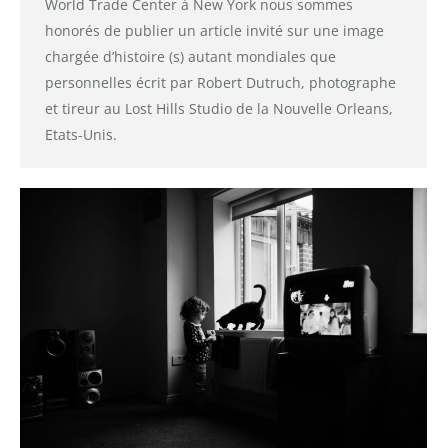
World Trade Center à New York nous sommes
honorés de publier un article invité sur une image
chargée d’histoire (s) autant mondiales que
personnelles écrit par Robert Dutruch, photographe
et tireur au Lost Hills Studio de la Nouvelle Orleans,
Etats-Unis.