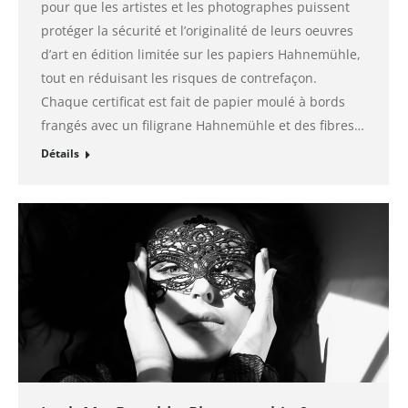
pour que les artistes et les photographes puissent
protéger la sécurité et l’originalité de leurs oeuvres
d’art en édition limitée sur les papiers Hahnemühle,
tout en réduisant les risques de contrefaçon.
Chaque certificat est fait de papier moulé à bords
frangés avec un filigrane Hahnemühle et des fibres…
Détails