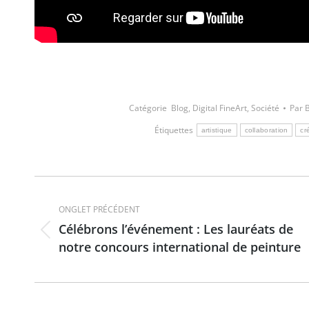
Catégorie
Blog
,
Digital FineArt
,
Société
Par
Étiquettes
artistique
collaboration
cr
Navigation
de
ONGLET PRÉCÉDENT
Célébrons l’événement : Les lauréats de
Onglet
commentaire
notre concours international de peinture
précédent