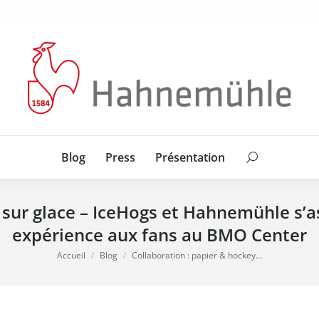
Blog
Press
Présentation
Search:
Blog
Press
Présentation
Search:
 sur glace – IceHogs et Hahnemühle s’a
expérience aux fans au BMO Center
Vous êtes ici :
Accueil
Blog
Collaboration : papier & hockey…