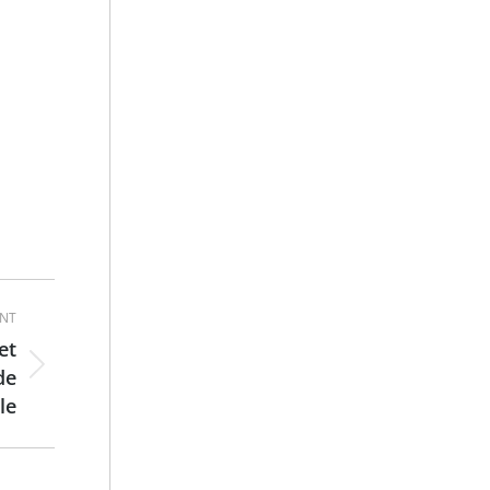
ANT
et
de
le