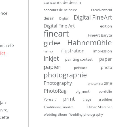
concours de dessin
concours de peinture
Creativeworld
ence
Digital FineArt
dessin
Digital
Digital Fine Art
edition
fineart
FineArt Baryta
Hahnemühle
giclee
on a été
illustration
impression
hemp
jet
inkjet
paper
painting contest
papier
photo
peinture
photographie
Photography
photokina 2016
PhotoRag
pigment
portfolio
print
Portrait
tirage
tradition
 Jan
Traditional FineArt
Urban Sketcher
uvre,
Wedding album
Wedding photography
Cette