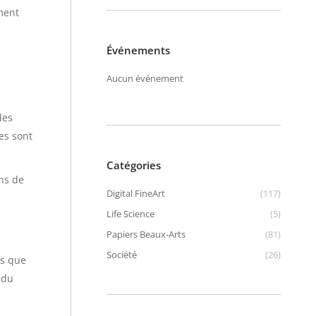
ment
Événements
Aucun événement
des
es sont
Catégories
ans de
Digital FineArt
(117)
Life Science
(5)
Papiers Beaux-Arts
(81)
Société
(26)
es que
 du