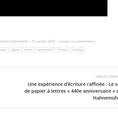
Bettina Scheerbarth
10. janvier 2025
Laisser un commentaire
éative
Digital
fineart
Hahnemühle
Hockey
IceHogs
ONGLET SUIV
Une expérience d’écriture raffinée : Le s
de papier à lettres « 440e anniversaire » 
Onglet
Hahnemüh
suivant