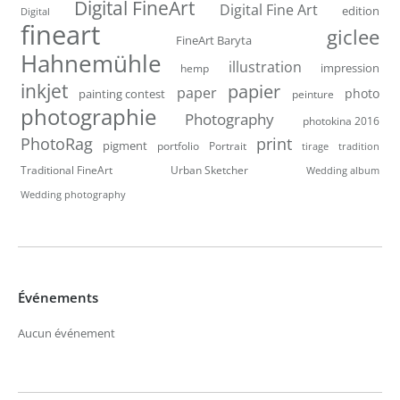
Digital FineArt
Digital Fine Art
edition
Digital
fineart
giclee
FineArt Baryta
Hahnemühle
illustration
impression
hemp
inkjet
papier
paper
photo
painting contest
peinture
photographie
Photography
photokina 2016
PhotoRag
print
pigment
portfolio
Portrait
tirage
tradition
Traditional FineArt
Urban Sketcher
Wedding album
Wedding photography
Événements
Aucun événement