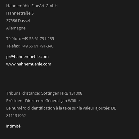
Hahnemühle FineArt GmbH
Hahnestraße 5
37586 Dassel
Allemagne
Téléfon: +49 55 61 791-235
Téléfax: +49 55 61 791-340
pr@hahnemuehle.com
www.hahnemuehle.com
Tribunal d'istance: Göttingen HRB 131008
Président-Directeure Général: Jan Wölfle
Le numéro d’identification à la taxe sur la valeur ajoutée: DE
811131962
intimité