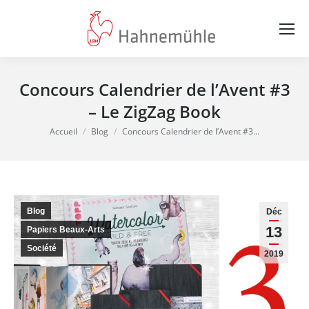
Concours Calendrier de l’Avent #3
– Le ZigZag Book
Vous êtes ici :
Accueil
Blog
Concours Calendrier de l’Avent #3…
Blog
Déc
13
Papiers Beaux-Arts
Société
2019