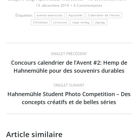
13. décembre 2019
6 Commentaires
Étiquettes
animal watercolor
Aquarelle
Calendrier de l'Avent
Christmas
concours
topp verlag
zigzag
Navigation
ONGLET PRÉCÉDENT
de
Concours calendrier de l’Avent #2: Hemp de
Onglet
Hahnemühle pour des souvenirs durables
commentaire
précédent
ONGLET SUIVANT
Hahnemühle Student Photo Competition – Des
Onglet
concepts créatifs et de belles séries
suivant
Article similaire