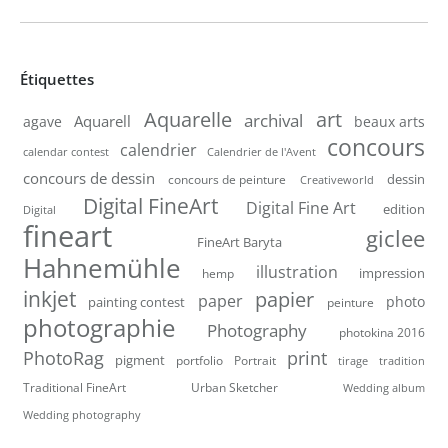
Étiquettes
Aquarelle
art
archival
Aquarell
agave
beaux arts
concours
calendrier
calendar contest
Calendrier de l'Avent
concours de dessin
dessin
concours de peinture
Creativeworld
Digital FineArt
Digital Fine Art
edition
Digital
fineart
giclee
FineArt Baryta
Hahnemühle
illustration
impression
hemp
inkjet
papier
paper
photo
painting contest
peinture
photographie
Photography
photokina 2016
PhotoRag
print
pigment
portfolio
Portrait
tirage
tradition
Traditional FineArt
Urban Sketcher
Wedding album
Wedding photography