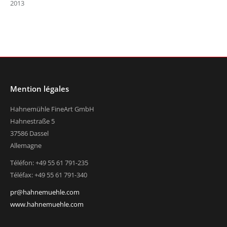
2013
Mention légales
Hahnemühle FineArt GmbH
Hahnestraße 5
37586 Dassel
Allemagne
Téléfon: +49 55 61 791-235
Téléfax: +49 55 61 791-340
pr@hahnemuehle.com
www.hahnemuehle.com