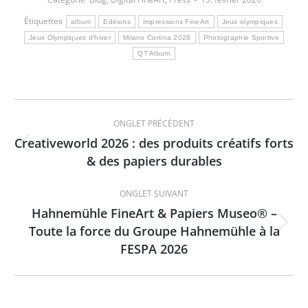
Étiquettes
album
Editions
Impressions FineArt
Jeux olympiques
Jeux Olympiques d'hiver
Milano Cortina 2026
Photographie Sportive
QT Album
Navigation
ONGLET PRÉCÉDENT
de
Creativeworld 2026 : des produits créatifs forts
Onglet
& des papiers durables
commentaire
précédent
ONGLET SUIVANT
Hahnemühle FineArt & Papiers Museo® –
Toute la force du Groupe Hahnemühle à la
Onglet
FESPA 2026
suivant