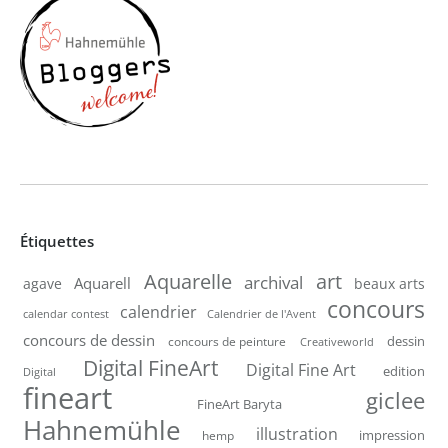
Étiquettes
Aquarelle
art
archival
Aquarell
agave
beaux arts
concours
calendrier
calendar contest
Calendrier de l'Avent
concours de dessin
dessin
concours de peinture
Creativeworld
Digital FineArt
Digital Fine Art
edition
Digital
fineart
giclee
FineArt Baryta
Hahnemühle
illustration
impression
hemp