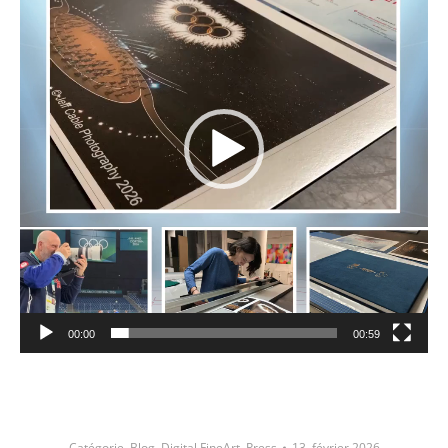
00:00
00:59
Catégorie
Blog
,
Digital FineArt
,
Press
13. février 2026