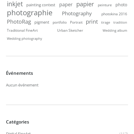
inkjet
papier
paper
photo
painting contest
peinture
photographie
Photography
photokina 2016
PhotoRag
print
pigment
portfolio
Portrait
tirage
tradition
Traditional FineArt
Urban Sketcher
Wedding album
Wedding photography
Événements
Aucun événement
Catégories
Digital FineArt
(117)