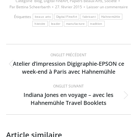
Catégorie
Blog
,
Digital FineArt
,
Papiers Beaux-Arts
,
Société
Par
Bettina Scheerbarth
27. février 2015
Laisser un commentaire
Étiquettes
beaux arts
Digital FineArt
fabricant
Hahnemühle
histoire
leader
manufacture
tradition
Navigation
ONGLET PRÉCÉDENT
de
Atelier d’impression Digigraphie-EPSON ce
Onglet
week-end à Paris avec Hahnemühle
commentaire
précédent
ONGLET SUIVANT
Indiana Jones en voyage – avec les
Onglet
Hahnemühle Travel Booklets
suivant
Article similaire