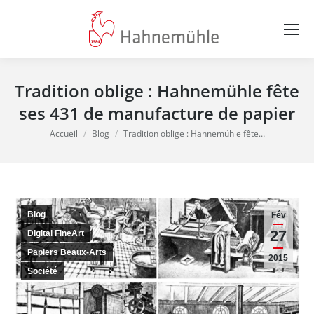
Tradition oblige : Hahnemühle fête
ses 431 de manufacture de papier
Vous êtes ici :
Accueil
Blog
Tradition oblige : Hahnemühle fête…
Blog
Fév
27
Digital FineArt
Papiers Beaux-Arts
2015
Société