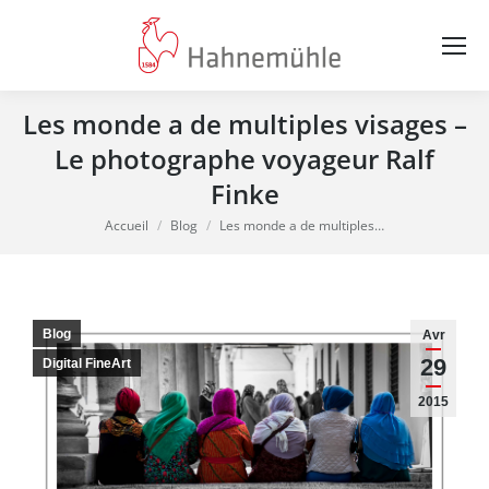
Les monde a de multiples visages –
Le photographe voyageur Ralf
Finke
Vous êtes ici :
Accueil
Blog
Les monde a de multiples…
Blog
Avr
29
Digital FineArt
2015