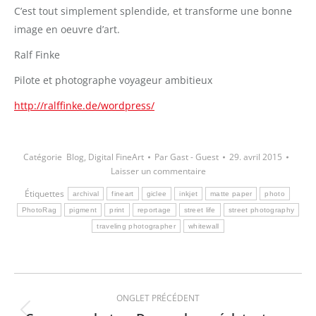
C’est tout simplement splendide, et transforme une bonne
image en oeuvre d’art.
Ralf Finke
Pilote et photographe voyageur ambitieux
http://ralffinke.de/wordpress/
Catégorie
Blog
,
Digital FineArt
Par
Gast - Guest
29. avril 2015
Laisser un commentaire
Étiquettes
archival
fineart
giclee
inkjet
matte paper
photo
PhotoRag
pigment
print
reportage
street life
street photography
traveling photographer
whitewall
Navigation
ONGLET PRÉCÉDENT