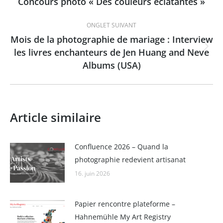
de
Concours photo « Des couleurs éclatantes »
Onglet
précédent
commentaire
ONGLET SUIVANT
Mois de la photographie de mariage : Interview
les livres enchanteurs de Jen Huang and Neve
Onglet
Albums (USA)
suivant
Article similaire
Confluence 2026 – Quand la
photographie redevient artisanat
16. juin 2026
Papier rencontre plateforme –
Hahnemühle My Art Registry