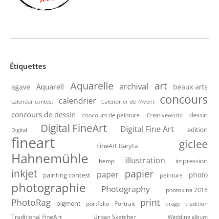
Étiquettes
Aquarelle
art
archival
Aquarell
agave
beaux arts
concours
calendrier
calendar contest
Calendrier de l'Avent
concours de dessin
dessin
concours de peinture
Creativeworld
Digital FineArt
Digital Fine Art
edition
Digital
fineart
giclee
FineArt Baryta
Hahnemühle
illustration
impression
hemp
inkjet
papier
paper
photo
painting contest
peinture
photographie
Photography
photokina 2016
PhotoRag
print
pigment
portfolio
Portrait
tirage
tradition
Traditional FineArt
Urban Sketcher
Wedding album