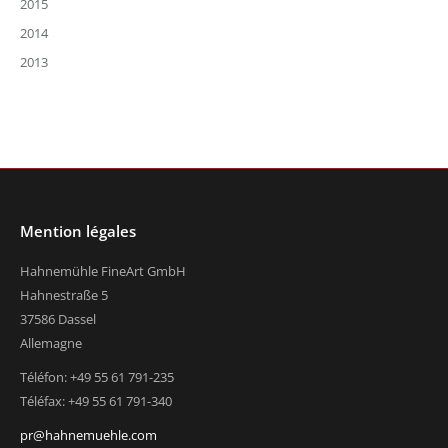
2015
2014
2013
Mention légales
Hahnemühle FineArt GmbH
Hahnestraße 5
37586 Dassel
Allemagne
Téléfon: +49 55 61 791-235
Téléfax: +49 55 61 791-340
pr@hahnemuehle.com