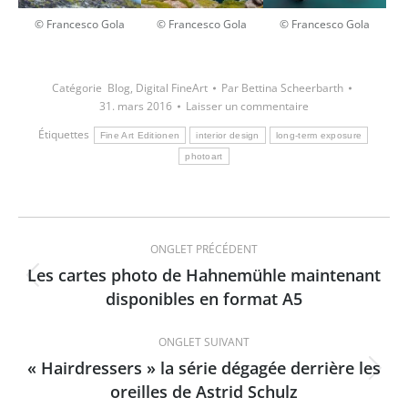
© Francesco Gola
© Francesco Gola
© Francesco Gola
Catégorie
Blog
,
Digital FineArt
Par
Bettina Scheerbarth
31. mars 2016
Laisser un commentaire
Étiquettes
Fine Art Editionen
interior design
long-term exposure
photoart
Navigation
ONGLET PRÉCÉDENT
de
Les cartes photo de Hahnemühle maintenant
Onglet
disponibles en format A5
commentaire
précédent
ONGLET SUIVANT
« Hairdressers » la série dégagée derrière les
Onglet
oreilles de Astrid Schulz
suivant