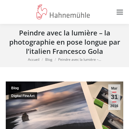
Peindre avec la lumière – la
photographie en pose longue par
l’italien Francesco Gola
Vous êtes ici :
Accueil
Blog
Peindre avec la lumière –…
Blog
Mar
31
Digital FineArt
2016