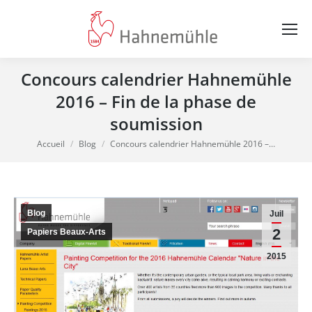
Concours calendrier Hahnemühle
2016 – Fin de la phase de
soumission
Vous êtes ici :
Accueil
Blog
Concours calendrier Hahnemühle 2016 –…
Blog
Juil
2
Papiers Beaux-Arts
2015