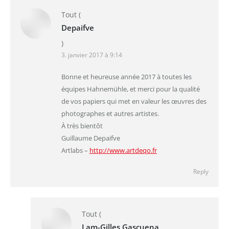
Tout
(
Depaifve
)
3. janvier 2017 à 9:14
Bonne et heureuse année 2017 à toutes les
équipes Hahnemühle, et merci pour la qualité
de vos papiers qui met en valeur les œuvres des
photographes et autres artistes.
À très bientôt
Guillaume Depaifve
Artlabs –
http://www.artdeqo.fr
Reply
Tout
(
Lam-Gilles Gascuena