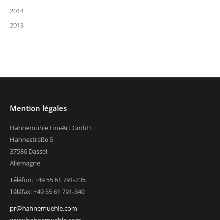
2014
2013
Mention légales
Hahnemühle FineArt GmbH
Hahnestraße 5
37586 Dassel
Allemagne
Téléfon: +49 55 61 791-235
Téléfax: +49 55 61 791-340
pr@hahnemuehle.com
www.hahnemuehle.com