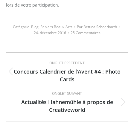
lors de votre participation.
Catégorie
Blog
,
Papiers Beaux-Arts
Par
Bettina Scheerbarth
24. décembre 2016
25 Commentaires
Navigation
ONGLET PRÉCÉDENT
de
Concours Calendrier de l’Avent #4 : Photo
Onglet
Cards
commentaire
précédent
ONGLET SUIVANT
Actualités Hahnemühle à propos de
Onglet
Creativeworld
suivant