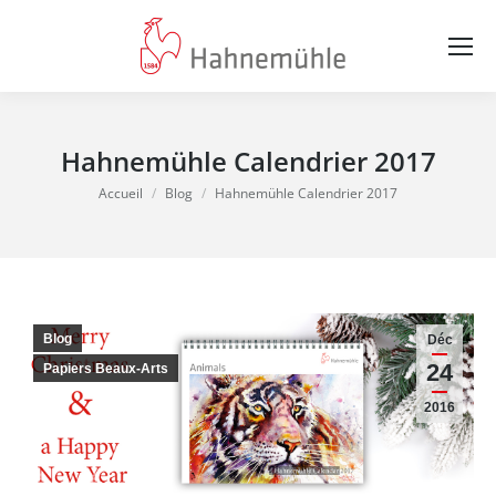
Hahnemühle Calendrier 2017
Vous êtes ici :
Accueil
Blog
Hahnemühle Calendrier 2017
Blog
Déc
24
Papiers Beaux-Arts
2016