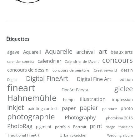
Étiquettes
Aquarelle
art
archival
Aquarell
agave
beaux arts
concours
calendrier
calendar contest
Calendrier de l'Avent
concours de dessin
dessin
concours de peinture
Creativeworld
Digital FineArt
Digital Fine Art
edition
Digital
fineart
giclee
FineArt Baryta
Hahnemühle
illustration
impression
hemp
inkjet
papier
paper
photo
painting contest
peinture
photographie
Photography
photokina 2016
PhotoRag
print
pigment
portfolio
Portrait
tirage
tradition
Traditional FineArt
Urban Sketcher
Wedding album