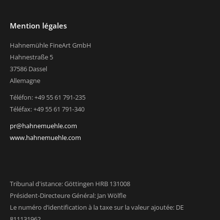
Mention légales
Hahnemühle FineArt GmbH
Hahnestraße 5
37586 Dassel
Allemagne
Téléfon: +49 55 61 791-235
Téléfax: +49 55 61 791-340
pr@hahnemuehle.com
www.hahnemuehle.com
Tribunal d'istance: Göttingen HRB 131008
Président-Directeure Général: Jan Wölfle
Le numéro d’identification à la taxe sur la valeur ajoutée: DE
811131962