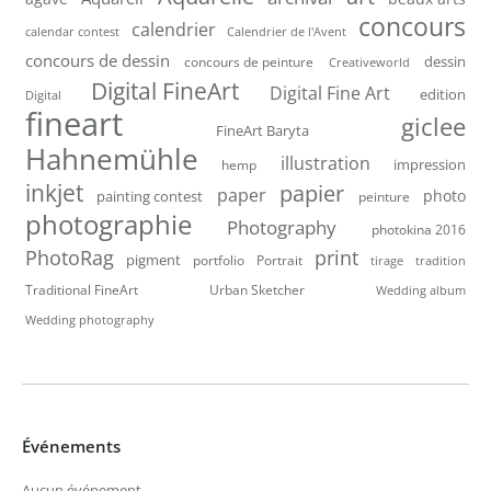
concours
calendrier
calendar contest
Calendrier de l'Avent
concours de dessin
dessin
concours de peinture
Creativeworld
Digital FineArt
Digital Fine Art
edition
Digital
fineart
giclee
FineArt Baryta
Hahnemühle
illustration
impression
hemp
inkjet
papier
paper
photo
painting contest
peinture
photographie
Photography
photokina 2016
PhotoRag
print
pigment
portfolio
Portrait
tirage
tradition
Traditional FineArt
Urban Sketcher
Wedding album
Wedding photography
Événements
Aucun événement