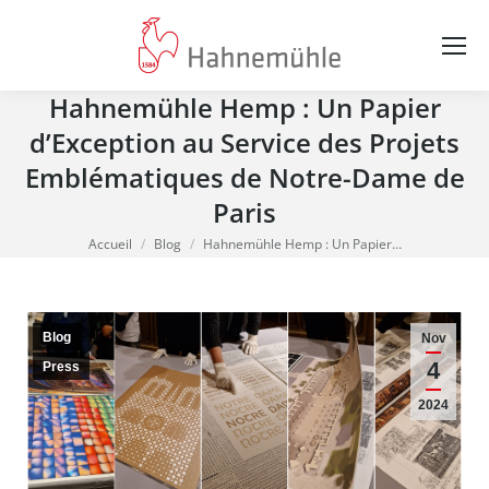
Hahnemühle Hemp : Un Papier
d’Exception au Service des Projets
Emblématiques de Notre-Dame de
Paris
Vous êtes ici :
Accueil
Blog
Hahnemühle Hemp : Un Papier…
Blog
Nov
4
Press
2024