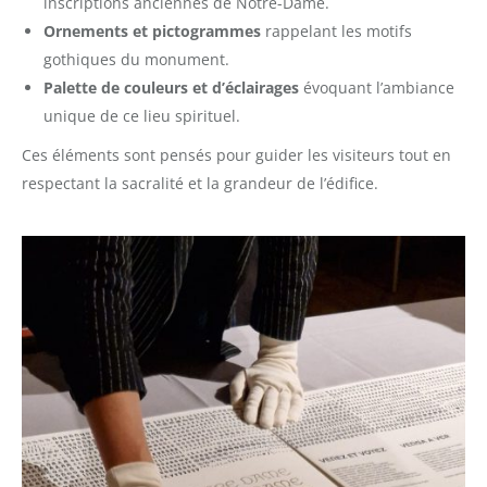
inscriptions anciennes de Notre-Dame.
Ornements et pictogrammes
rappelant les motifs
gothiques du monument.
Palette de couleurs et d’éclairages
évoquant l’ambiance
unique de ce lieu spirituel.
Ces éléments sont pensés pour guider les visiteurs tout en
respectant la sacralité et la grandeur de l’édifice.