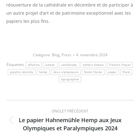
réouverture de la cathédrale en décembre et de participer à
un autre projet d’art et de patrimoine exceptionnel avec les
papiers les plus fins.
Catégorie
Blog
,
Press
4. novembre 2024
Étiquettes
affiches
artistic
cathédrale
edition limitee
FineArt Paper
graphic identity
hemp
Jeux olympiques
Notre Dame
paper
Paris
typographie
Navigation
ONGLET PRÉCÉDENT
de
Le papier Hahnemühle Hemp aux Jeux
Onglet
Olympiques et Paralympiques 2024
commentaire
précédent