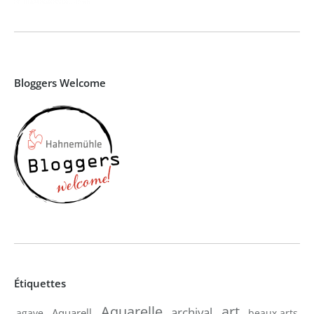
Bloggers Welcome
Étiquettes
Aquarelle
art
archival
Aquarell
agave
beaux arts