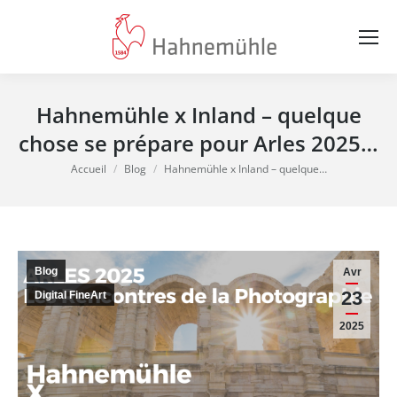
Hahnemühle x Inland – quelque
chose se prépare pour Arles 2025…
Vous êtes ici :
Accueil
Blog
Hahnemühle x Inland – quelque…
Blog
Avr
23
Digital FineArt
2025