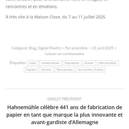
rencontres et en émotions.
À très vite à la Maison Close, du 7 au 11 juillet 2025.
Catégorie
Blog
,
Digital FineArt
Par
amandine
23. avril 2025
Laisser un commentaire
Étiquettes
arles
collaboration
Exposition
fineart
Hahnemühle
Papiers
photos
Rencontres
rencontres d'arles
Navigation
ONGLET PRÉCÉDENT
de
Hahnemühle célèbre 441 ans de fabrication de
papier en tant que marque la plus innovante et
Onglet
commentaire
avant-gardiste d’Allemagne
précédent