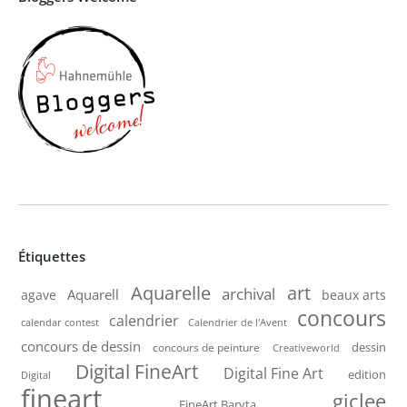
Étiquettes
Aquarelle
art
archival
Aquarell
agave
beaux arts
concours
calendrier
calendar contest
Calendrier de l'Avent
concours de dessin
dessin
concours de peinture
Creativeworld
Digital FineArt
Digital Fine Art
edition
Digital
fineart
giclee
FineArt Baryta