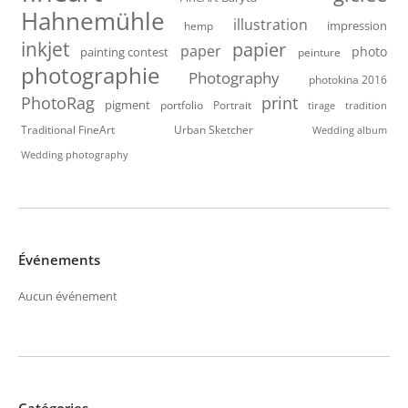
Hahnemühle
illustration
impression
hemp
inkjet
papier
paper
photo
painting contest
peinture
photographie
Photography
photokina 2016
PhotoRag
print
pigment
portfolio
Portrait
tirage
tradition
Traditional FineArt
Urban Sketcher
Wedding album
Wedding photography
Événements
Aucun événement
Catégories