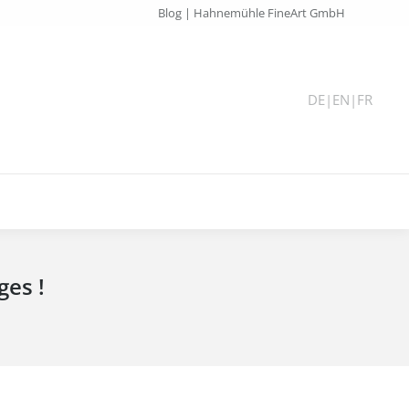
Blog | Hahnemühle FineArt GmbH
DE
|
EN
|
FR
ges !