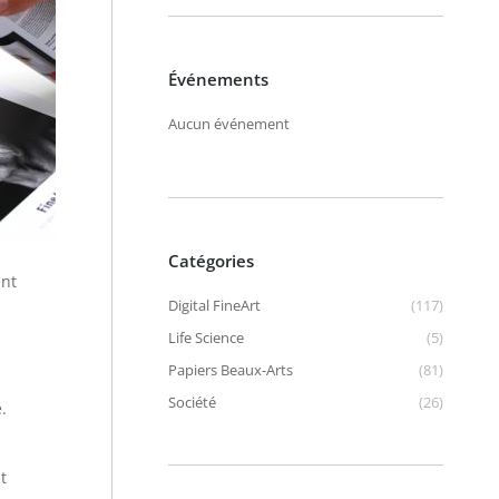
Événements
Aucun événement
Catégories
ent
Digital FineArt
(117)
Life Science
(5)
Papiers Beaux-Arts
(81)
Société
(26)
.
t