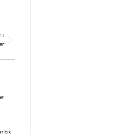
ANT
er
et
rrière