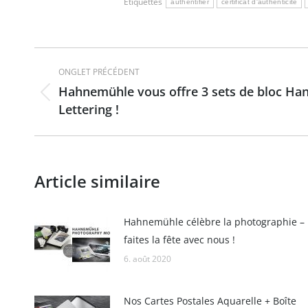
Étiquettes
authentifier
certificat d'authenticité
Navigation
ONGLET PRÉCÉDENT
de
Hahnemühle vous offre 3 sets de bloc Ha
Onglet
Lettering !
commentaire
précédent
Article similaire
Hahnemühle célèbre la photographie –
faites la fête avec nous !
6. août 2020
Nos Cartes Postales Aquarelle + Boîte