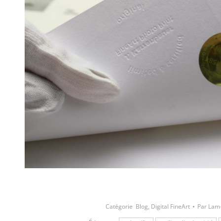
Catégorie
Blog
,
Digital FineArt
Par
Lam-