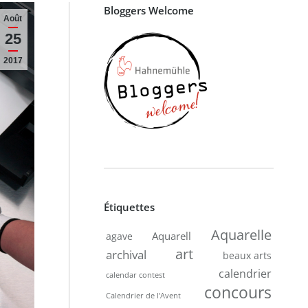
Bloggers Welcome
Août
25
2017
Étiquettes
Aquarelle
Aquarell
agave
art
archival
beaux arts
calendrier
calendar contest
concours
Calendrier de l'Avent