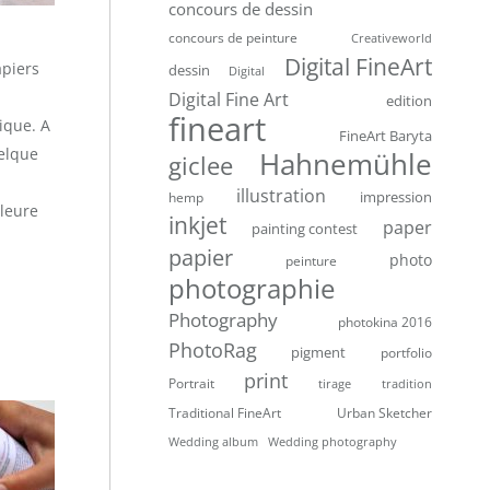
concours de dessin
concours de peinture
Creativeworld
Digital FineArt
apiers
dessin
Digital
Digital Fine Art
edition
fineart
tique. A
FineArt Baryta
uelque
Hahnemühle
giclee
illustration
impression
hemp
lleure
inkjet
paper
painting contest
papier
photo
peinture
photographie
Photography
photokina 2016
PhotoRag
pigment
portfolio
print
Portrait
tirage
tradition
Traditional FineArt
Urban Sketcher
Wedding album
Wedding photography