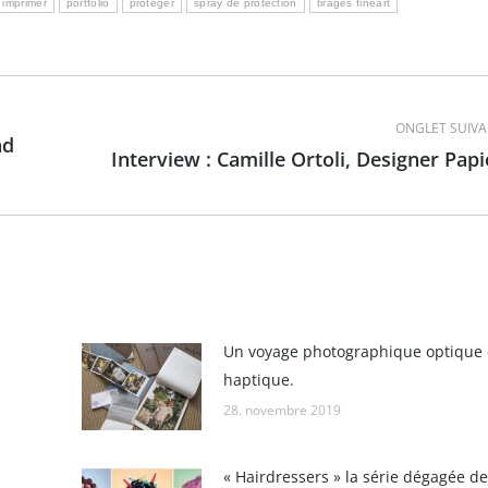
imprimer
portfolio
protéger
spray de protection
tirages fineart
ONGLET SUIV
nd
Interview : Camille Ortoli, Designer Papi
Onglet
suivant
Un voyage photographique optique 
haptique.
28. novembre 2019
« Hairdressers » la série dégagée de