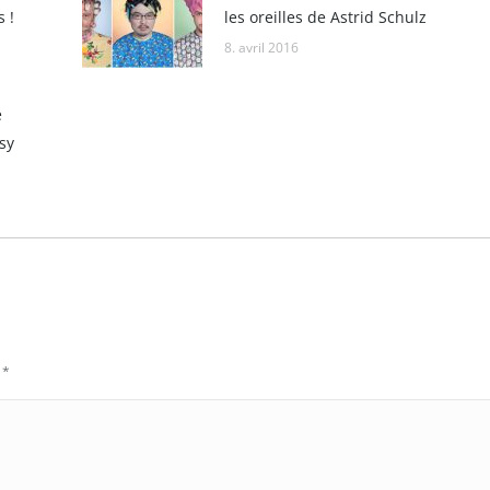
 !
les oreilles de Astrid Schulz
8. avril 2016
e
sy
c
*