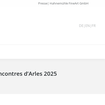
Presse| Hahnemühle FineArt GmbH
DE
|
EN
|
FR
ncontres d’Arles 2025