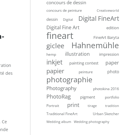
concours de dessin
concours de peinture
Creativeworld
Digital FineArt
dessin
Digital
Digital Fine Art
edition
fineart
a-
FineArt Baryta
Hahnemühle
giclee
illustration
impression
hemp
inkjet
paper
painting contest
ration
papier
photo
peinture
ité des
photographie
Photography
photokina 2016
PhotoRag
pigment
portfolio
print
Portrait
tirage
tradition
Traditional FineArt
Urban Sketcher
. Ce
Wedding album
Wedding photography
onde