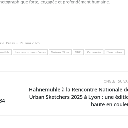
 photographique forte, engagée et profondément humaine.
orie
Press
15. mai 2025
emühle
Les rencontres d'arles
Maison Close
MRO
Partenaire
Rencontres
ONGLET SUIV
Hahnemühle à la Rencontre Nationale d
Urban Sketchers 2025 à Lyon : une éditi
Onglet
84
haute en coule
suivant