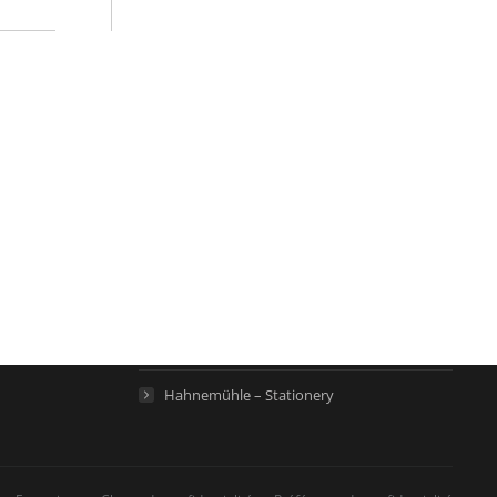
Links
Hahnemühle – Digital FineArt
Hahnemühle – Beaux-Arts
Hahnemühle – Life Science
Hahnemühle – Home
Hahnemühle – Stationery