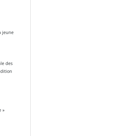
a jeune
le des
dition
e »