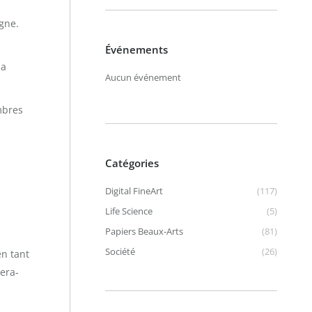
gne.
Événements
la
Aucun événement
mbres
Catégories
Digital FineArt
(117)
Life Science
(5)
Papiers Beaux-Arts
(81)
Société
(26)
en tant
era-