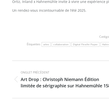
Ortiz, Inland x Hahnemühle invite à vivre une expérience
Un rendez-vous incontournable de l’été 2025.
Catég
Étiquettes
arles
collaboration
Digital FineArt Paper
Hahn
Navigation
de
ONGLET PRÉCÉDENT
Art Drop : Christoph Niemann Édition
Onglet
commentaire
limitée de sérigraphie sur Hahnemühle 15
précédent