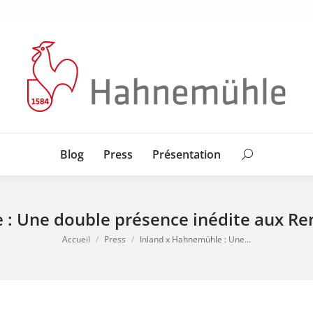
Blog
Press
Présentation
Search:
Blog
Press
Présentation
Search:
: Une double présence inédite aux Re
Vous êtes ici :
Accueil
Press
Inland x Hahnemühle : Une…