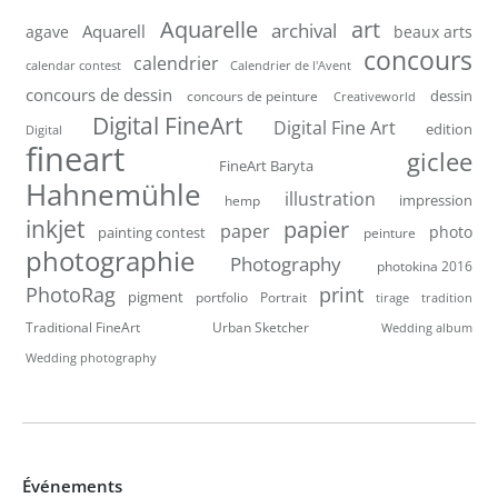
Aquarelle
art
archival
Aquarell
agave
beaux arts
concours
calendrier
calendar contest
Calendrier de l'Avent
concours de dessin
dessin
concours de peinture
Creativeworld
Digital FineArt
Digital Fine Art
edition
Digital
fineart
giclee
FineArt Baryta
Hahnemühle
illustration
impression
hemp
inkjet
papier
paper
photo
painting contest
peinture
photographie
Photography
photokina 2016
PhotoRag
print
pigment
portfolio
Portrait
tirage
tradition
Traditional FineArt
Urban Sketcher
Wedding album
Wedding photography
Événements