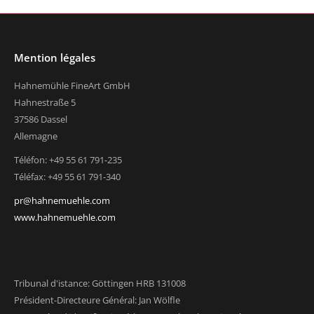
Mention légales
Hahnemühle FineArt GmbH
Hahnestraße 5
37586 Dassel
Allemagne
Téléfon: +49 55 61 791-235
Téléfax: +49 55 61 791-340
pr@hahnemuehle.com
www.hahnemuehle.com
Tribunal d'istance: Göttingen HRB 131008
Président-Directeure Général: Jan Wölfle