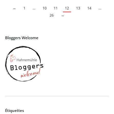
←
1
…
10
11
12
13
14
…
26
→
Bloggers Welcome
Étiquettes