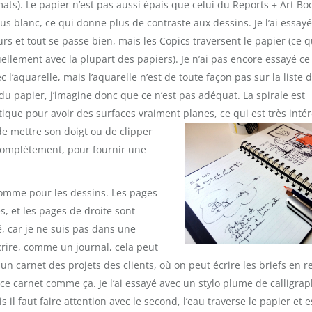
mats). Le papier n’est pas aussi épais que celui du Reports + Art Bo
lus blanc, ce qui donne plus de contraste aux dessins. Je l’ai essay
s et tout se passe bien, mais les Copics traversent le papier (ce q
uellement avec la plupart des papiers). Je n’ai pas encore essayé ce
c l’aquarelle, mais l’aquarelle n’est de toute façon pas sur la liste 
 du papier, j’imagine donc que ce n’est pas adéquat. La spirale est
tique pour avoir des surfaces vraiment planes, ce qui est très inté
e mettre son doigt ou de clipper
 complètement, pour fournir une
 comme pour les dessins. Les pages
, et les pages de droite sont
sé, car je ne suis pas dans une
crire, comme un journal, cela peut
n carnet des projets des clients, où on peut écrire les briefs en r
ce carnet comme ça. Je l’ai essayé avec un stylo plume de calligrap
il faut faire attention avec le second, l’eau traverse le papier et e