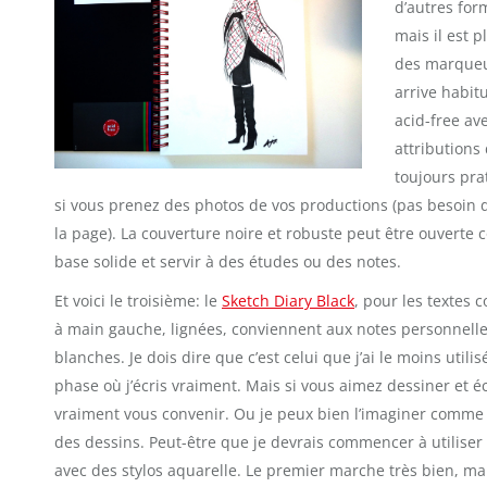
d’autres for
mais il est p
des marqueur
arrive habit
acid-free ave
attributions
toujours pra
si vous prenez des photos de vos productions (pas besoin d
la page). La couverture noire et robuste peut être ouverte
base solide et servir à des études ou des notes.
Et voici le troisième: le
Sketch Diary Black
, pour les textes
à main gauche, lignées, conviennent aux notes personnelles
blanches. Je dois dire que c’est celui que j’ai le moins utili
phase où j’écris vraiment. Mais si vous aimez dessiner et é
vraiment vous convenir. Ou je peux bien l’imaginer comme u
des dessins. Peut-être que je devrais commencer à utiliser 
avec des stylos aquarelle. Le premier marche très bien, mais 