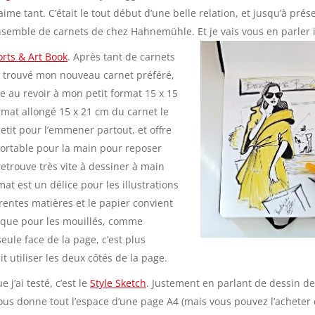
ime tant. C’était le tout début d’une belle relation, et jusqu’à présen
semble de carnets de chez Hahnemühle. Et je vais vous en parler i
rts & Art Book
. Après tant de carnets
re trouvé mon nouveau carnet préféré,
ire au revoir à mon petit format 15 x 15
rmat allongé 15 x 21 cm du carnet le
etit pour l’emmener partout, et offre
ortable pour la main pour reposer
retrouve très vite à dessiner à main
at est un délice pour les illustrations
érentes matières et le papier convient
 que pour les mouillés, comme
seule face de la page, c’est plus
t utiliser les deux côtés de la page.
 j’ai testé, c’est le
Style Sketch
. Justement en parlant de dessin d
vous donne tout l’espace d’une page A4 (mais vous pouvez l’acheter