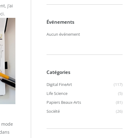
t, j’ai
ci.
Événements
Aucun événement
Catégories
Digital FineArt
(117)
Life Science
(5)
Papiers Beaux-Arts
(81)
Société
(26)
e mode
 dans