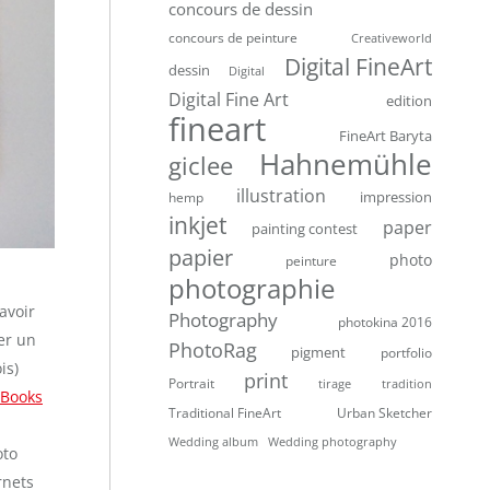
concours de dessin
concours de peinture
Creativeworld
Digital FineArt
dessin
Digital
Digital Fine Art
edition
fineart
FineArt Baryta
Hahnemühle
giclee
illustration
impression
hemp
inkjet
paper
painting contest
papier
photo
peinture
photographie
avoir
Photography
photokina 2016
er un
PhotoRag
pigment
portfolio
is)
print
Portrait
tirage
tradition
 Books
Traditional FineArt
Urban Sketcher
Wedding album
Wedding photography
oto
rnets