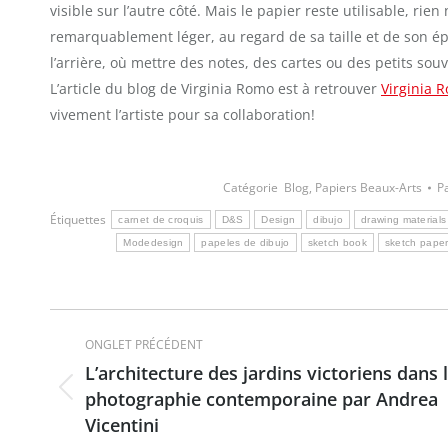
visible sur l’autre côté. Mais le papier reste utilisable, rie
remarquablement léger, au regard de sa taille et de son épa
l’arrière, où mettre des notes, des cartes ou des petits souv
L’article du blog de Virginia Romo est à retrouver
Virginia 
vivement l’artiste pour sa collaboration!
Catégorie
Blog
,
Papiers Beaux-Arts
P
Étiquettes
carnet de croquis
D&S
Design
dibujo
drawing materials
Modedesign
papeles de dibujo
sketch book
sketch pape
Navigation
ONGLET PRÉCÉDENT
de
L’architecture des jardins victoriens dans 
photographie contemporaine par Andrea
Onglet
commentaire
Vicentini
précédent