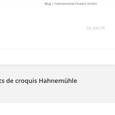
Blog | Hahnemühle FineArt GmbH
DE
|
EN
|
FR
nets de croquis Hahnemühle