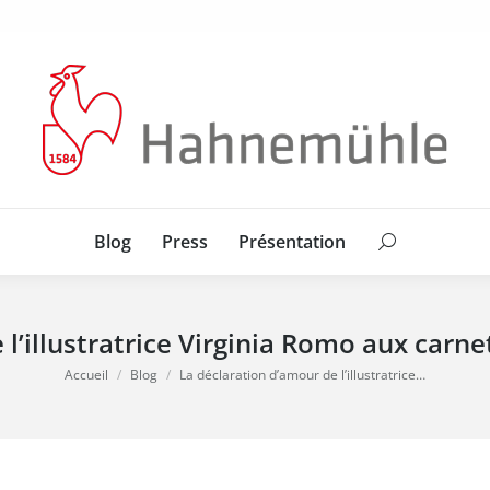
Blog
Press
Présentation
Search:
Blog
Press
Présentation
Search:
 l’illustratrice Virginia Romo aux car
Vous êtes ici :
Accueil
Blog
La déclaration d’amour de l’illustratrice…