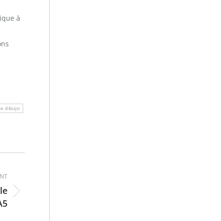
tique à
ons
de dibujo
ANT
le
A5