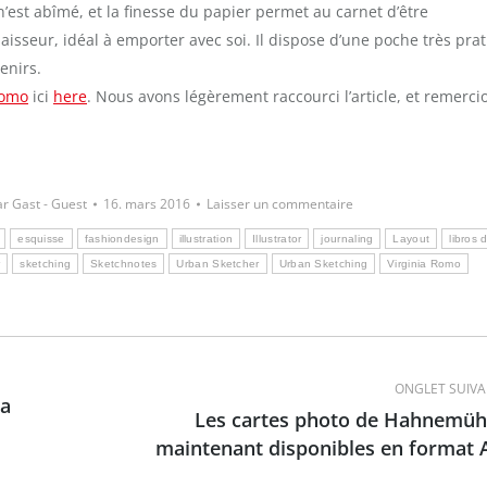
n n’est abîmé, et la finesse du papier permet au carnet d’être
isseur, idéal à emporter avec soi. Il dispose d’une poche très pra
enirs.
Romo
ici
here
. Nous avons légèrement raccourci l’article, et remerci
ar
Gast - Guest
16. mars 2016
Laisser un commentaire
esquisse
fashiondesign
illustration
Illustrator
journaling
Layout
libros 
r
sketching
Sketchnotes
Urban Sketcher
Urban Sketching
Virginia Romo
ONGLET SUIV
la
Les cartes photo de Hahnemüh
Onglet
maintenant disponibles en format 
suivant