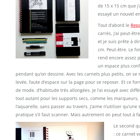
de 15 x 15 cm que j’a
essayé un nouvel en
Tout d’abord le
Repo
carrés, j’ai peut-êt
et je suis prête à d
cm. Peut-être. Le fo
rend encore assez p
un espace plus conf
pendant qu’on dessine. Avec les carnets plus petits, on se 
levée, faute d’espace sur la page pour se reposer. Et ce form
de mode, d’habitude très allongées. Je l’ai essayé avec diff
tout autant pour les supports secs, comme les marqueurs,
l’aquarelle, sans passer au travers. J’aime n’utiliser qu’une 
pratique s’il faut scanner. Mais autrement on peut tout à fai
Le second que
: ce carnet 