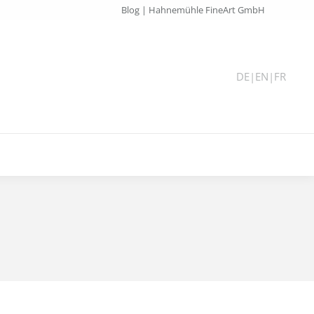
Blog | Hahnemühle FineArt GmbH
DE
|
EN
|
FR