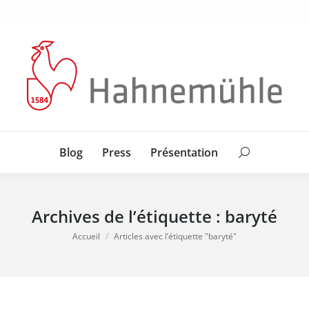
Blog
Press
Présentation
Search:
Blog
Press
Présentation
Search:
Archives de l’étiquette :
baryté
Vous êtes ici :
Accueil
Articles avec l’étiquette "baryté"