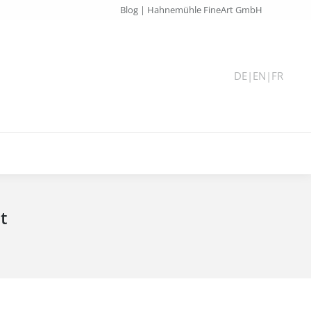
Blog | Hahnemühle FineArt GmbH
DE
|
EN
|
FR
t