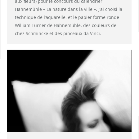
aux fleurs) pour le concours du calendrier
Hahnemühle « La nature dans la ville », j’ai choisi la
technique de l’aquarelle, et le papier forme ronde
William Turner de Hahnemühle, des couleurs de
chez Schmincke et des pinceaux da Vinci.