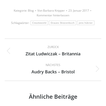
Kategorie:
Blog
Von
Barbara Knipper
23. Januar 2017
Kommentar hinterlassen
Schlagwörter:
Creativworld
Graues Skizzenbuch
jens hübner
Kommentarnavigation
ZURÜCK
Zitat Ludwiczak – Britannia
Vorheriger
Beitrag:
NÄCHSTES
Audry Backs – Bristol
Nächster
Beitrag:
Ähnliche Beiträge