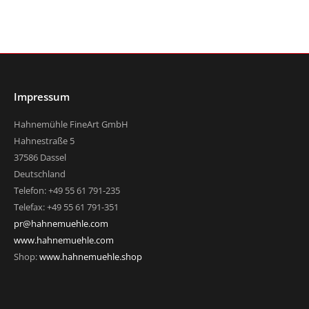
Impressum
Hahnemühle FineArt GmbH
Hahnestraße 5
37586 Dassel
Deutschland
Telefon: +49 55 61 791-235
Telefax: +49 55 61 791-351
pr@hahnemuehle.com
www.hahnemuehle.com
Shop:
www.hahnemuehle.shop