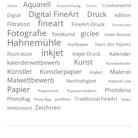
Aquarell
Creativeworld
Auszeichnung
Canon
Album
Digital FineArt
Druck
edition
Digital
fineart
Filtration
FineArt-Druck
Fotodrucke
Fotografie
giclee
fotokunst
Green Rooster
Hahnemühle
Hanfpapier
Haus des Papiers
inkjet
Inkjet-Druck
Kalender
illustration
Kunst
kalenderwettbewerb
Kunstkalender
Künstler
Künstlerpapier
Malerei
malen
Malwettbewerb
Nachhaltigkeit
Natural Line
Papier
Photokina
Papierkunst
Papierproduktion
PhotoRag
Traditional FineArt
portfolio
Photo Rag
Video
Zeichnen
Wettbewerb