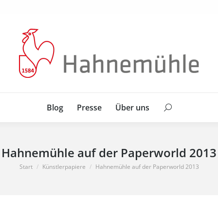
Blog
Presse
Über uns
Search:
Blog
Presse
Über uns
Search:
Hahnemühle auf der Paperworld 2013
Sie befinden sich hier:
Start
Künstlerpapiere
Hahnemühle auf der Paperworld 2013