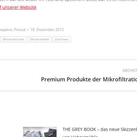
f unserer Website
papiere
,
Presse
18. Dezember 2012
Skizzenbücher
Skizzenhefte
Zeichnen
NÄCHST
Premium Produkte der Mikrofiltrati
Nächster
Beitrag:
THE GREY BOOK – das neue Skizze