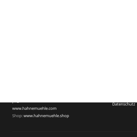
Impressum
Hahnemühle FineArt GmbH
Registergeric
Hahnestraße 5
Registernum
37586 Dassel
Rechtsform:
Deutschland
Sitz: Dassel
Telefon: +49 55 61 791-235
Geschäftsführ
Telefax: +49 55 61 791-351
USt-Id-Nr.: D
pr@hahnemuehle.com
Datenschutz
www.hahnemuehle.com
Shop:
www.hahnemuehle.shop