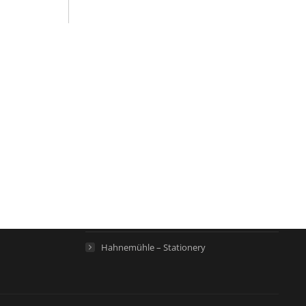
Links
Hahnemühle – Digital FineArt
Hahnemühle – Künstlerpapiere
Hahnemühle – Life Science
Hahnemühle – Home
Hahnemühle – Stationery