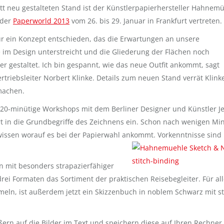
t neu gestalteten Stand ist der Künstlerpapierhersteller Hahnemü
 der
Paperworld 2013
vom 26. bis 29. Januar in Frankfurt vertreten.
ür ein Konzept entschieden, das die Erwartungen an unsere
im Design unterstreicht und die Gliederung der Flächen noch
r gestaltet. Ich bin gespannt, wie das neue Outfit ankommt, sagt
rtriebsleiter Norbert Klinke. Details zum neuen Stand verrät Klinke
 machen.
n 20-minütige Workshops mit dem Berliner Designer und Künstler J
hrt in die Grundbegriffe des Zeichnens ein. Schon nach wenigen Mi
issen worauf es bei der Papierwahl ankommt. Vorkenntnisse sind 
en mit besonders strapazierfähiger
ei Formaten das Sortiment der praktischen Reisebegleiter. Für all
ln, ist außerdem jetzt ein Skizzenbuch in noblem Schwarz mit st
ßern auf die Bilder im Text und speichern diese auf Ihren Rechner.