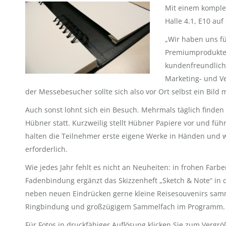
Mit einem komplet
Halle 4.1, E10 auf
„Wir haben uns f
Premiumprodukte 
kundenfreundliche
Marketing- und Ve
der Messebesucher sollte sich also vor Ort selbst ein Bild
Auch sonst lohnt sich ein Besuch. Mehrmals täglich finde
Hübner statt. Kurzweilig stellt Hübner Papiere vor und fü
halten die Teilnehmer erste eigene Werke in Händen und w
erforderlich.
Wie jedes Jahr fehlt es nicht an Neuheiten: in frohen Farb
Fadenbindung ergänzt das Skizzenheft „Sketch & Note“ in dr
neben neuen Eindrücken gerne kleine Reisesouvenirs samme
Ringbindung und großzügigem Sammelfach im Programm.
Für Fotos in druckfähiger Auflösung klicken Sie zum Vergrö