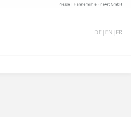
Presse | Hahnemühle FineArt GmbH
DE
|
EN
|
FR