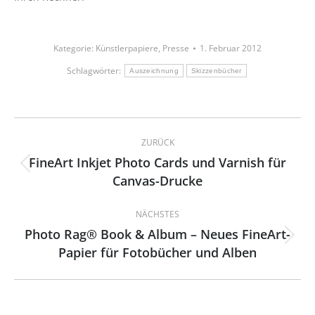
Kategorie:
Künstlerpapiere
,
Presse
1. Februar 2012
Schlagwörter:
Auszeichnung
Skizzenbücher
Kommentarnavigation
ZURÜCK
FineArt Inkjet Photo Cards und Varnish für
Vorheriger
Canvas-Drucke
Beitrag:
NÄCHSTES
Photo Rag® Book & Album – Neues FineArt-
Nächster
Papier für Fotobücher und Alben
Beitrag: