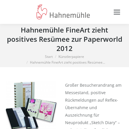
Hahnemühle FineArt zieht
positives Resümee zur Paperworld
2012
Sie befinden sich hier:
Start
Künstlerpapiere
Hahnemühle FineArt zieht positives Resümee…
Großer Besucherandrang am
Messestand, positive
Rückmeldungen auf Reflex-
Übernahme und
Auszeichnung für
Neuprodukt „Sketch Diary“ –