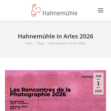
Hahnemühle in Arles 2026
Sie befinden sich hier:
Start
Blog
Hahnemühle in Arles 2026
Juni
1
2026