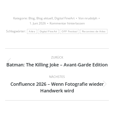
Kategorie:
Blog
,
Blog aktuell
,
Digital FineArt
Von
nrudolph
1. Juni 2026
Kommentar hinterlassen
Schlagwörter:
Arles
Digital FineArt
OFF Festival
Recontres de Arles
Kommentarnavigation
ZURÜCK
Batman: The Killing Joke – Avant-Garde Edition
Vorheriger
Beitrag:
NÄCHSTES
Confluence 2026 – Wenn Fotografie wieder
Nächster
Handwerk wird
Beitrag: