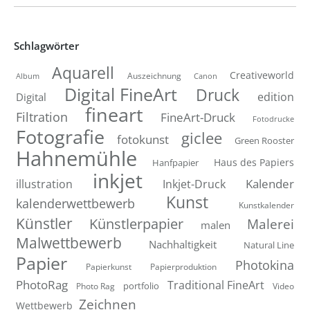
Schlagwörter
Aquarell
Creativeworld
Auszeichnung
Canon
Album
Digital FineArt
Druck
edition
Digital
fineart
Filtration
FineArt-Druck
Fotodrucke
Fotografie
giclee
fotokunst
Green Rooster
Hahnemühle
Hanfpapier
Haus des Papiers
inkjet
Inkjet-Druck
Kalender
illustration
Kunst
kalenderwettbewerb
Kunstkalender
Künstler
Künstlerpapier
Malerei
malen
Malwettbewerb
Nachhaltigkeit
Natural Line
Papier
Photokina
Papierkunst
Papierproduktion
PhotoRag
Traditional FineArt
portfolio
Photo Rag
Video
Zeichnen
Wettbewerb