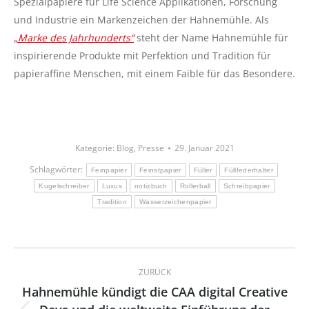
Spezialpapiere für Life Science Applikationen, Forschung
und Industrie ein Markenzeichen der Hahnemühle. Als
„Marke des Jahrhunderts“
steht der Name Hahnemühle für
inspirierende Produkte mit Perfektion und Tradition für
papieraffine Menschen, mit einem Faible für das Besondere.
Kategorie:
Blog
,
Presse
29. Januar 2021
Schlagwörter:
Feinpapier
Feinstpapier
Füller
Füllfederhalter
Kugelschreiber
Luxus
notizbuch
Rollerball
Schreibpapier
Tradition
Wasserzeichenpapier
Kommentarnavigation
ZURÜCK
Hahnemühle kündigt die CAA digital Creative