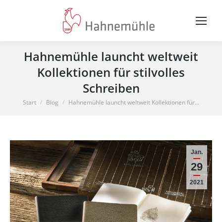
Hahnemühle launcht weltweit
Kollektionen für stilvolles
Schreiben
Sie befinden sich hier:
Start
Blog
Hahnemühle launcht weltweit Kollektionen für…
Jan.
29
2021