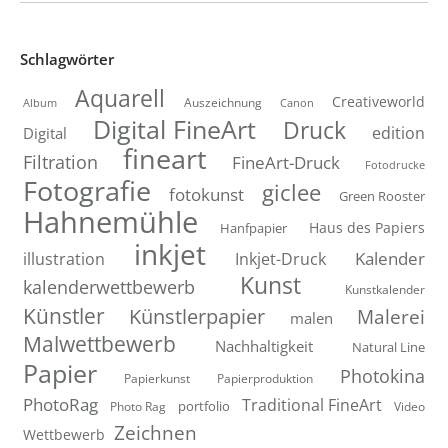
Schlagwörter
Aquarell
Creativeworld
Auszeichnung
Canon
Album
Digital FineArt
Druck
edition
Digital
fineart
Filtration
FineArt-Druck
Fotodrucke
Fotografie
giclee
fotokunst
Green Rooster
Hahnemühle
Hanfpapier
Haus des Papiers
inkjet
Inkjet-Druck
Kalender
illustration
Kunst
kalenderwettbewerb
Kunstkalender
Künstler
Künstlerpapier
Malerei
malen
Malwettbewerb
Nachhaltigkeit
Natural Line
Papier
Photokina
Papierkunst
Papierproduktion
PhotoRag
Traditional FineArt
portfolio
Photo Rag
Video
Zeichnen
Wettbewerb