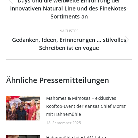
Days und die weltweite Einführung der
Vorheriger
innovativen Natural Line und des FineNotes-
Beitrag:
Sortiments an
NÄCHSTES
Gedanken, Ideen, Erinnerungen … stilvolles
Nächster
Schreiben ist en vogue
Beitrag:
Ähnliche Pressemitteilungen
Mahomes & Mimosas – exklusives
Rooftop-Event der Kansas Chief Moms‘
mit Hahnemühle
18. September 2025
Hahnemühle feiert 441 Jahre