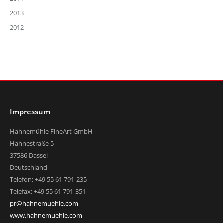
2013
2012
Impressum
Hahnemühle FineArt GmbH
Hahnestraße 5
37586 Dassel
Deutschland
Telefon: +49 55 61 791-235
Telefax: +49 55 61 791-351
pr@hahnemuehle.com
www.hahnemuehle.com