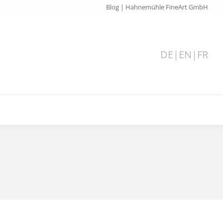
Blog | Hahnemühle FineArt GmbH
DE
|
EN
|
FR