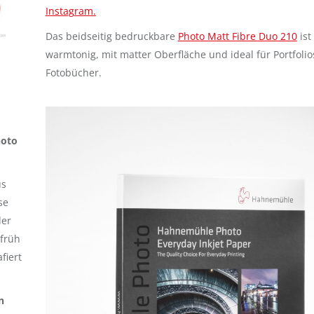
Instagram.
Das beidseitig bedruckbare
Photo Matt Fibre Duo 210
ist
warmtonig, mit matter Oberfläche und ideal für Portfoli
Fotobücher.
hoto
us
se
der
 früh
fiert
n