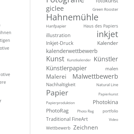
fotokunst
giclee
Green Rooster
Hahnemühle
n
Hanfpapier
Haus des Papiers
inkjet
 ihnen
illustration
tigen
Inkjet-Druck
Kalender
otive
kalenderwettbewerb
Kunst
Künstler
Kunstkalender
Künstlerpapier
malen
otive
Malwettbewerb
Malerei
ere
Nachhaltigkeit
Natural Line
Papier
Papierkunst
r
Photokina
Papierproduktion
PhotoRag
portfolio
Photo Rag
Traditional FineArt
Video
Zeichnen
Wettbewerb