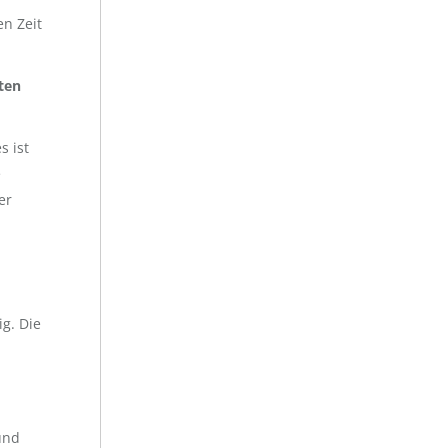
n Zeit
ten
s ist
e
er
ig. Die
nd