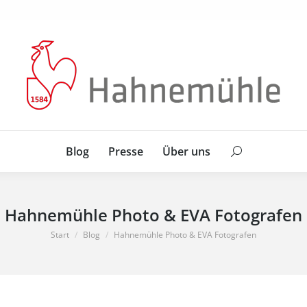
Blog
Presse
Über uns
Search:
Blog
Presse
Über uns
Search:
Hahnemühle Photo & EVA Fotografen
Sie befinden sich hier:
Start
Blog
Hahnemühle Photo & EVA Fotografen