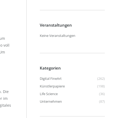
Veranstaltungen
Keine Veranstaltungen
eum
o voll
 Um
Kategorien
Digital FineArt
(262)
Künstlerpapiere
(198)
. Die
Life Science
(36)
er im
Unternehmen
(87)
gitales