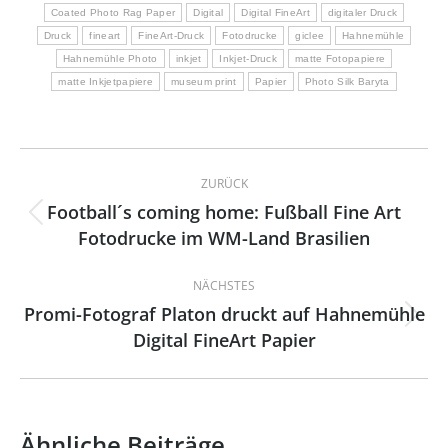
Coated Photo Rag Paper
Digital
Digital FineArt
digitaler Druck
Druck
fineart
FineArt-Druck
Fotodrucke
giclee
Hahnemühle
Hahnemühle Photo
inkjet
Inkjet-Druck
matte Fotopapiere
matte Inkjetpapiere
museum print
Papier
Photo Silk Baryta
Kommentarnavigation
ZURÜCK
Football´s coming home: Fußball Fine Art
Vorheriger
Fotodrucke im WM-Land Brasilien
Beitrag:
NÄCHSTES
Promi-Fotograf Platon druckt auf Hahnemühle
Nächster
Digital FineArt Papier
Beitrag:
Ähnliche Beiträge