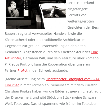
Serie ‚Hinterland‘
eingefangen:
Porträts von
wettergegerbten
Gesichtern der Berg-
Bauern, regional verwurzeltes Handwerk wie die
Käsemacherei oder die traditionelle Architektur im
Gegensatz zur grellen Posterwerbung an den alten
Gemäuern. Angestoßen durch den Chefredakteur des
Fine
Art Printer
, Hermann Will, und sein Feauture über Romano
P. Riedos Portfolio kam die Kooperation über unseren
Partner
ProFot
in der Schweiz zustande.
„Meine Ausstellung beim
Oberstdorfer Fotogipfel vom 8.-14.
Juni 2014
nimmt Formen an. Gemeinsam mit dem Kurator
Christian Popkes haben wir die Bilder ausgewählt. Jetzt läuft
der Drucker heiß und gibt Stück um Stück meine Schwarz-
Weiß-Fotos aus. Das ist spannend wie früher im Fotolabor –