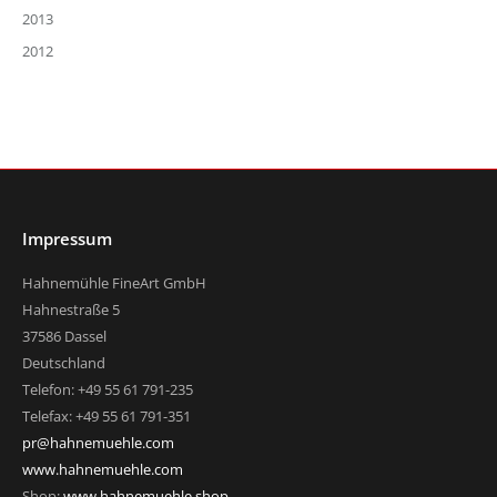
2013
2012
Impressum
Hahnemühle FineArt GmbH
Hahnestraße 5
37586 Dassel
Deutschland
Telefon: +49 55 61 791-235
Telefax: +49 55 61 791-351
pr@hahnemuehle.com
www.hahnemuehle.com
Shop:
www.hahnemuehle.shop