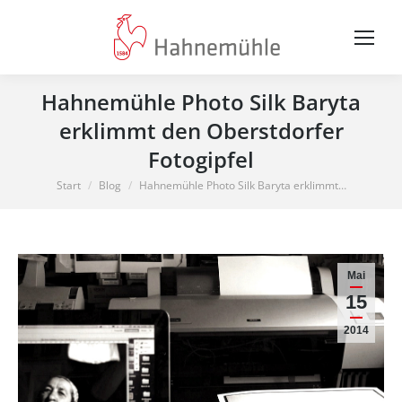
Hahnemühle Photo Silk Baryta
erklimmt den Oberstdorfer
Fotogipfel
Sie befinden sich hier:
Start
Blog
Hahnemühle Photo Silk Baryta erklimmt…
Mai
15
2014