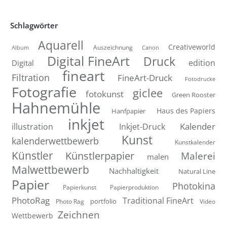
Schlagwörter
Aquarell
Creativeworld
Auszeichnung
Canon
Album
Digital FineArt
Druck
edition
Digital
fineart
Filtration
FineArt-Druck
Fotodrucke
Fotografie
giclee
fotokunst
Green Rooster
Hahnemühle
Hanfpapier
Haus des Papiers
inkjet
Inkjet-Druck
Kalender
illustration
Kunst
kalenderwettbewerb
Kunstkalender
Künstler
Künstlerpapier
Malerei
malen
Malwettbewerb
Nachhaltigkeit
Natural Line
Papier
Photokina
Papierkunst
Papierproduktion
PhotoRag
Traditional FineArt
portfolio
Photo Rag
Video
Zeichnen
Wettbewerb