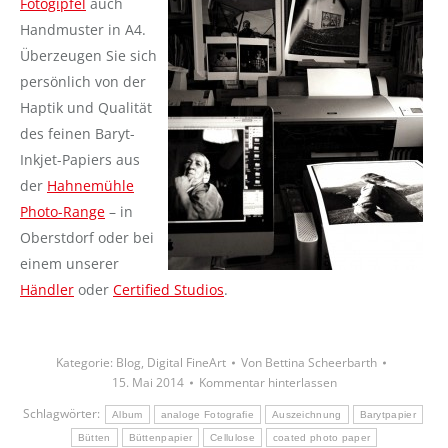
Fotogipfel
auch
Handmuster in A4.
Überzeugen Sie sich
persönlich von der
Haptik und Qualität
des feinen Baryt-
Inkjet-Papiers aus
der
Hahnemühle
Photo-Range
– in
Oberstdorf oder bei
einem unserer
Händler
oder
Certified Studios
.
Kategorie:
Blog
,
Digital FineArt
Von
Bettina Scheerbarth
15. Mai 2014
Kommentar hinterlassen
Schlagwörter:
Album
analoge Fotografie
Auszeichnung
Barytpapier
Bütten
Büttenpapier
Cellulose
coated photo paper