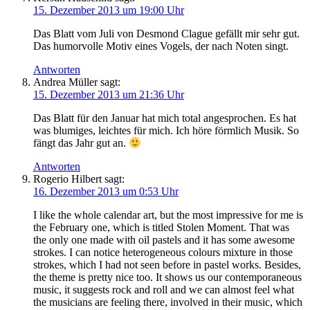
15. Dezember 2013 um 19:00 Uhr
Das Blatt vom Juli von Desmond Clague gefällt mir sehr gut.
Das humorvolle Motiv eines Vogels, der nach Noten singt.
Antworten
Andrea Müller
sagt:
15. Dezember 2013 um 21:36 Uhr
Das Blatt für den Januar hat mich total angesprochen. Es hat
was blumiges, leichtes für mich. Ich höre förmlich Musik. So
fängt das Jahr gut an.
Antworten
Rogerio Hilbert
sagt:
16. Dezember 2013 um 0:53 Uhr
I like the whole calendar art, but the most impressive for me is
the February one, which is titled Stolen Moment. That was
the only one made with oil pastels and it has some awesome
strokes. I can notice heterogeneous colours mixture in those
strokes, which I had not seen before in pastel works. Besides,
the theme is pretty nice too. It shows us our contemporaneous
music, it suggests rock and roll and we can almost feel what
the musicians are feeling there, involved in their music, which