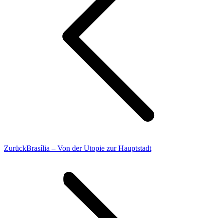
Vorheriger
Zurück
Brasília – Von der Utopie zur Hauptstadt
Beitrag: