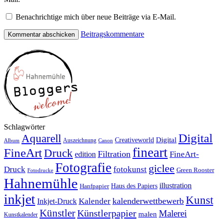
Benachrichtige mich über neue Beiträge via E-Mail.
Beitragskommentare
Schlagwörter
Digital
Aquarell
Digital
Creativeworld
Auszeichnung
Canon
Album
fineart
FineArt
Druck
Filtration
edition
FineArt-
Fotografie
giclee
Druck
fotokunst
Green Rooster
Fotodrucke
Hahnemühle
illustration
Haus des Papiers
Hanfpapier
inkjet
Kunst
kalenderwettbewerb
Inkjet-Druck
Kalender
Künstler
Künstlerpapier
Malerei
malen
Kunstkalender