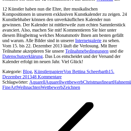
12 Künstler haben nun die Ehre, ihre musikalischen
Kompositionen in unserem exklusiven Kunstkalender zu zeigen. 24
Kunstliebhaber können den unverkäuflichen Kalender nun
gewinnen. Der Kalender ist mittlerweile zum echten Sammlerstück
avanciert. Also, machen Sie mit! Kommentieren Sie hier unter
diesem Blogbeitrag welches Monatsmotiv Ihnen am besten gefällt
und warum. Alle Bilder sind in unserer
Internetgalerie
zu sehen.
Vom 15. bis 22. Dezember 2013 läuft die Verlosung. Mit Ihrer
Teilnahme akzeptieren Sie unsere
Teilnahmebedingungen
und die
Datenschutzerklärung
. Das Los entscheidet und der Versand der
Kalender erfolgt im neuen Jahr. Viel Glück!
Kategorie:
Blog
,
Künstlerpapiere
Von
Bettina Scheerbarth
15.
Dezember 2013
48 Kommentare
Schlagwörter:
Aquarell
Aquarellwettbewerb
Christmas
fineart
Hahnemü
FineArt
Weihnachten
Wettbewerb
Zeichnen
Kommentarnavigation