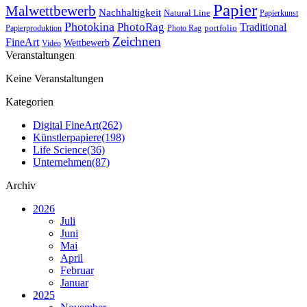
Papier
Malwettbewerb
Nachhaltigkeit
Natural Line
Papierkunst
Photokina
PhotoRag
Traditional
portfolio
Papierproduktion
Photo Rag
Zeichnen
FineArt
Wettbewerb
Video
Veranstaltungen
Keine Veranstaltungen
Kategorien
Digital FineArt
(262)
Künstlerpapiere
(198)
Life Science
(36)
Unternehmen
(87)
Archiv
2026
Juli
Juni
Mai
April
Februar
Januar
2025