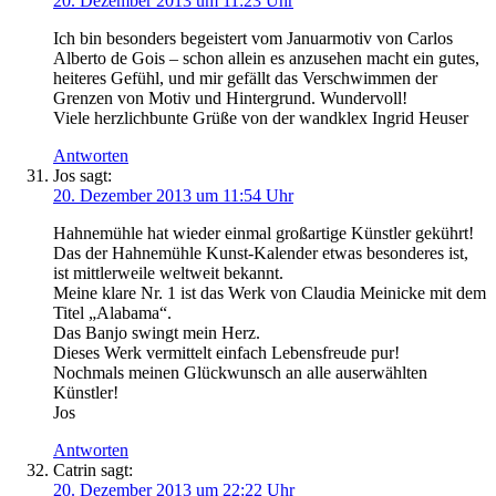
20. Dezember 2013 um 11:23 Uhr
Ich bin besonders begeistert vom Januarmotiv von Carlos
Alberto de Gois – schon allein es anzusehen macht ein gutes,
heiteres Gefühl, und mir gefällt das Verschwimmen der
Grenzen von Motiv und Hintergrund. Wundervoll!
Viele herzlichbunte Grüße von der wandklex Ingrid Heuser
Antworten
Jos
sagt:
20. Dezember 2013 um 11:54 Uhr
Hahnemühle hat wieder einmal großartige Künstler gekührt!
Das der Hahnemühle Kunst-Kalender etwas besonderes ist,
ist mittlerweile weltweit bekannt.
Meine klare Nr. 1 ist das Werk von Claudia Meinicke mit dem
Titel „Alabama“.
Das Banjo swingt mein Herz.
Dieses Werk vermittelt einfach Lebensfreude pur!
Nochmals meinen Glückwunsch an alle auserwählten
Künstler!
Jos
Antworten
Catrin
sagt:
20. Dezember 2013 um 22:22 Uhr