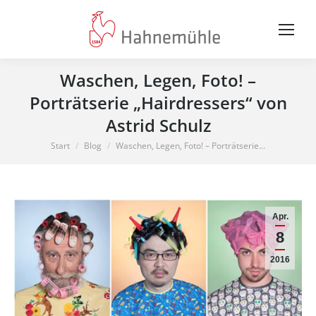
Waschen, Legen, Foto! –
Porträtserie „Hairdressers“ von
Astrid Schulz
Sie befinden sich hier:
Start
Blog
Waschen, Legen, Foto! – Porträtserie…
Apr.
8
2016