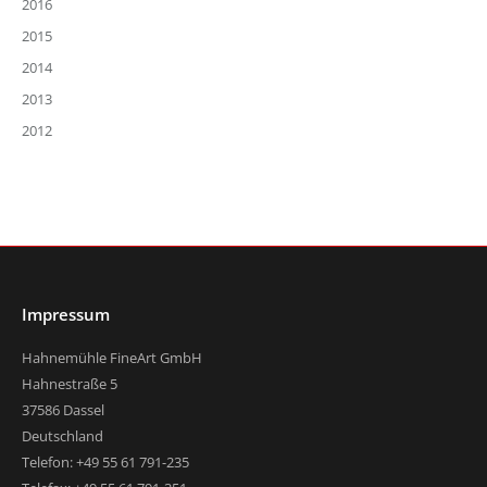
2016
2015
2014
2013
2012
Impressum
Hahnemühle FineArt GmbH
Hahnestraße 5
37586 Dassel
Deutschland
Telefon: +49 55 61 791-235