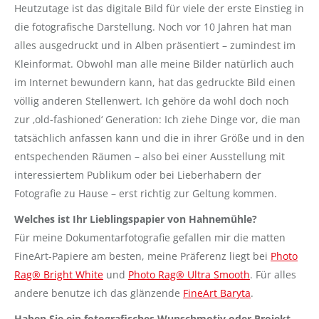
Heutzutage ist das digitale Bild für viele der erste Einstieg in
die fotografische Darstellung. Noch vor 10 Jahren hat man
alles ausgedruckt und in Alben präsentiert – zumindest im
Kleinformat. Obwohl man alle meine Bilder natürlich auch
im Internet bewundern kann, hat das gedruckte Bild einen
völlig anderen Stellenwert. Ich gehöre da wohl doch noch
zur ‚old-fashioned‘ Generation: Ich ziehe Dinge vor, die man
tatsächlich anfassen kann und die in ihrer Größe und in den
entspechenden Räumen – also bei einer Ausstellung mit
interessiertem Publikum oder bei Lieberhabern der
Fotografie zu Hause – erst richtig zur Geltung kommen.
Welches ist Ihr Lieblingspapier von Hahnemühle?
Für meine Dokumentarfotografie gefallen mir die matten
FineArt-Papiere am besten, meine Präferenz liegt bei
Photo
Rag® Bright White
und
Photo Rag® Ultra Smooth
. Für alles
andere benutze ich das glänzende
FineArt Baryta
.
Haben Sie ein fotografisches Wunschmotiv oder Projekt,