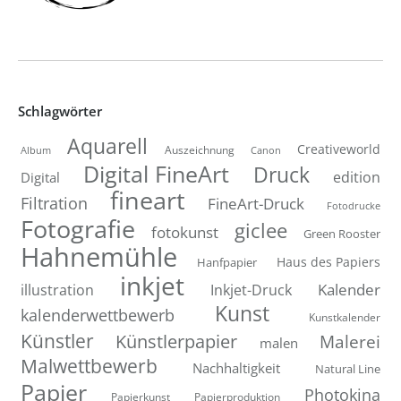
Schlagwörter
Aquarell
Creativeworld
Auszeichnung
Canon
Album
Digital FineArt
Druck
edition
Digital
fineart
Filtration
FineArt-Druck
Fotodrucke
Fotografie
giclee
fotokunst
Green Rooster
Hahnemühle
Hanfpapier
Haus des Papiers
inkjet
Inkjet-Druck
Kalender
illustration
Kunst
kalenderwettbewerb
Kunstkalender
Künstler
Künstlerpapier
Malerei
malen
Malwettbewerb
Nachhaltigkeit
Natural Line
Papier
Photokina
Papierkunst
Papierproduktion