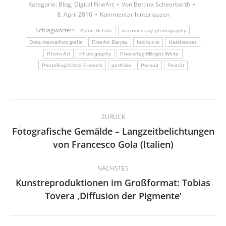
Kategorie:
Blog
,
Digital FineArt
Von
Bettina Scheerbarth
8. April 2016
Kommentar hinterlassen
Schlagwörter:
Astrid Schulz
documentary photography
Dokumentarfotografie
FineArt Baryta
fotokunst
Hairdresser
Photo Art
Photography
PhotoRag®Bright White
PhotoRag®Ultra Smooth
portfolio
Portrait
Porträt
Kommentarnavigation
ZURÜCK
Fotografische Gemälde – Langzeitbelichtungen
Vorheriger
von Francesco Gola (Italien)
Beitrag:
NÄCHSTES
Kunstreproduktionen im Großformat: Tobias
Nächster
Tovera ‚Diffusion der Pigmente‘
Beitrag: