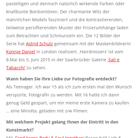
pastelligen und dennoch natürlich wirkende Farben oder
knallbunte Bonbontönen. Der charmante Witz der
männlichen Models fasziniert und die kontrastierenden,
teilweise persiflierenden Muster der Frisierumhänge laden
zum Betrachten und Schmunzeln ein. Die 12 Bilder der
Serie hat
Astrid Schulz
gemeinsam mit der Maskenbildnerin
Konnie Daniel
in London realisiert. ‚Hairdressers‘ ist vom
8.Mai bis 5. Juni 2015 in der Saarbrücker Galerie
‚Sali e
Tabacchi‘
zu sehen.
Wann haben Sie Ihre Liebe zur Fotografie entdeckt?
Als Teenager. Ich war 15 als ich zum ersten mal den Wunsch
verspürte, Fotografin zu werden. Mit 16 hatte ich dann
genug Geld gespart, um mir meine erste Kamera zu kaufen
… eine Minolta, geladen mit s/w Filmen.
Mit welchem Projekt gelang Ihnen der Eintritt in den
Kunstmarkt?
Mit
‚Food keeps Body & Soul together‘
(Essen hält Leib &