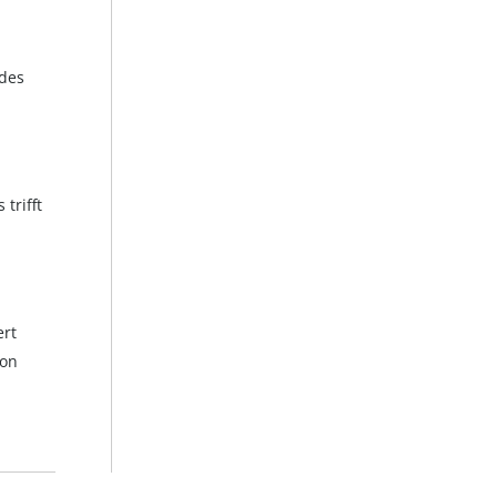
des
trifft
ert
ion