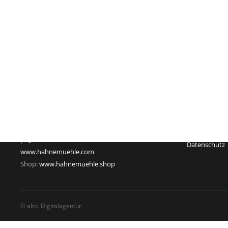
Impressum
Hahnemühle FineArt GmbH
Registergeric
Hahnestraße 5
Registernum
37586 Dassel
Rechtsform:
Deutschland
Sitz: Dassel
Telefon: +49 55 61 791-235
Geschäftsführ
Telefax: +49 55 61 791-351
USt-Id-Nr.: D
pr@hahnemuehle.com
Datenschutz
www.hahnemuehle.com
Shop:
www.hahnemuehle.shop
© alto. Digitalagentur