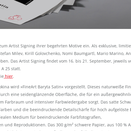
um Artist Signing ihrer begehrten Motive ein.
Als exklusive, limiti
efan Milev, Kirill Golovchenko, Nomi Baumgartl, Mario Marino, A
en. Das Artist Signing findet vom 16. bis 21. September, jeweils 
A 25 statt.
ie
hier
.
kina wird »FineArt Baryta Satin« vorgestellt. Dieses naturweiße Fin
 durch eine seidenglänzende Oberfläche, die für ein außergewöhnl
em Farbraum und intensiver Farbwiedergabe sorgt. Das satte Schw
 Farben und die beeindruckende Detailschärfe für hoch aufgelöste 
ealen Medium für beeindruckende Farbfotografien,
 und Reproduktionen. Das 300 g/m² schwere Papier, aus 100 % A