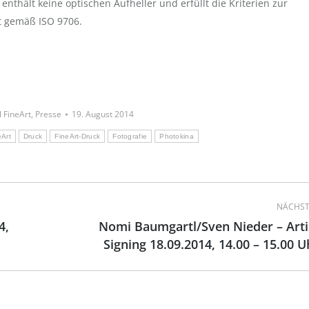
, enthält keine optischen Aufheller und erfüllt die Kriterien zur
t gemäß ISO 9706.
l FineArt
,
Presse
19. August 2014
eArt
Druck
FineArt-Druck
Fotografie
Photokina
NÄCHST
4,
Nomi Baumgartl/Sven Nieder – Arti
Nächster
Signing 18.09.2014, 14.00 – 15.00 U
Beitrag: