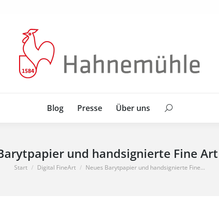
Blog
Presse
Über uns
Search:
Blog
Presse
Über uns
Search:
arytpapier und handsignierte Fine Ar
Sie befinden sich hier:
Start
Digital FineArt
Neues Barytpapier und handsignierte Fine…