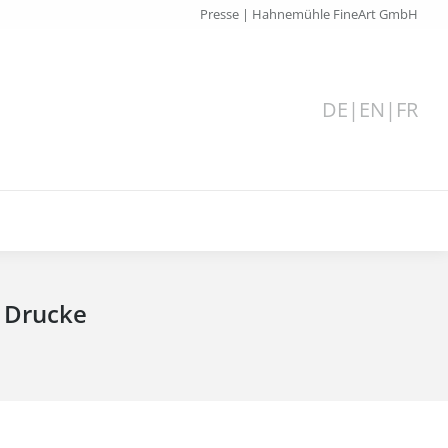
Presse | Hahnemühle FineArt GmbH
DE
|
EN
|
FR
t Drucke