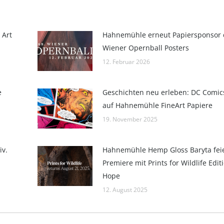
 Art
Hahnemühle erneut Papiersponsor 
Wiener Opernball Posters
12. Februar 2026
e
Geschichten neu erleben: DC Comics 
auf Hahnemühle FineArt Papiere
19. November 2025
iv.
Hahnemühle Hemp Gloss Baryta fei
Premiere mit Prints for Wildlife Edit
Hope
12. August 2025