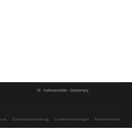
Links
Hahnemühle – Digital FineArt
Hahnemühle – Künstlerpapiere
Hahnemühle – Life Science
Hahnemühle – Home
Hahnemühle – Stationery
ssum
Datenschutzerklärung
Cookie-Einstellungen
Barrierefreiheit