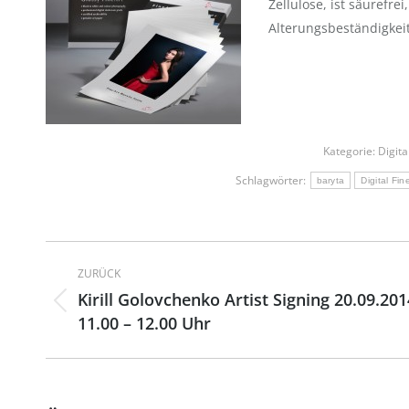
Zellulose, ist säurefrei
Alterungsbeständigkei
Kategorie:
Digita
Schlagwörter:
baryta
Digital Fin
Kommentarnavigation
ZURÜCK
Kirill Golovchenko Artist Signing 20.09.201
Vorheriger
11.00 – 12.00 Uhr
Beitrag: