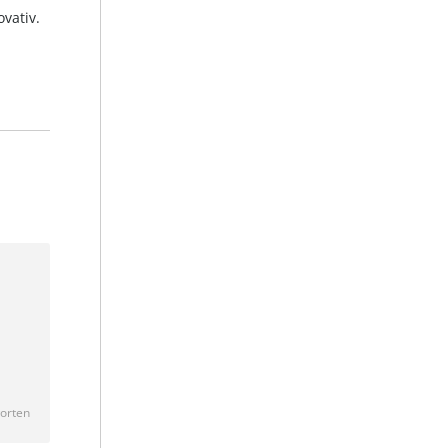
vativ.
orten