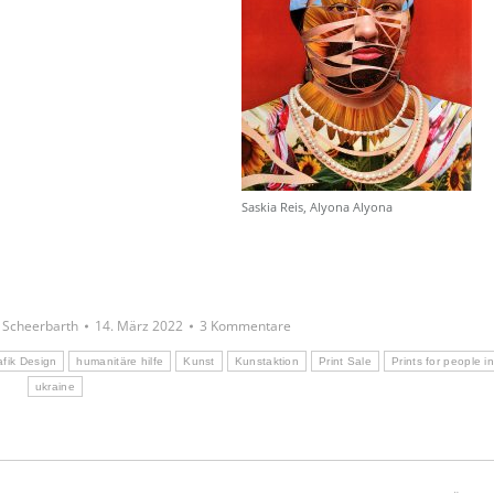
Saskia Reis, Alyona Alyona
a Scheerbarth
14. März 2022
3 Kommentare
afik Design
humanitäre hilfe
Kunst
Kunstaktion
Print Sale
Prints for people i
ukraine