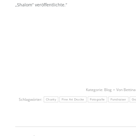
„Shalom“ veröffentlichte.“
Kategorie:
Blog
Von
Bettin
Schlagwörter:
Charity
Fine Art Drucke
Fotografie
Fundraiser
Gr
Kommentarnavigation