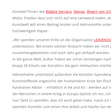
Künstler*innen wie
Bobbie Serrano
,
Skenar
,
Bjoern von Sc
Motto: Frieden lässt sich nicht auf eine Leinwand malen, d
Kunstwelt will einen Beitrag leisten und Hahnemühle unter
hochwertigem Papier.
„Wir spenden unseren Erlös an die Organisation
LEAVENO
unterstützen. Mit einem solchen Ansturm haben wir nicht g
zusammengekommen und auch sehr gut verkauft worden. U
in die ganze Welt, bisher haben wir schon Sendungen nach
knapp 50 Emails von Künstlern die gern mitmachen möchten“
Hahnemühle unterstützt außerdem die Künstler-Spendena
Kunststaffende angesichts der humanitären Krise der Flüc
Fundraiser-Aktion – erhältlich in A4 und A3 – werden au
der Menschen in einem Krieg in Europa dachte ich mir, ich
’nur‘ Geld zu spenden, was ich auch getan habe, nutze ich
spenden Künstler zum einen ihre Arbeit und Käufer tun et