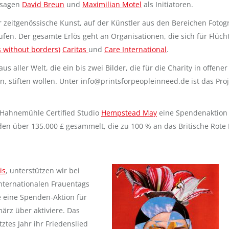
, sagen
David Breun
und
Maximilian Motel
als Initiatoren.
 zeitgenössische Kunst, auf der Künstler aus den Bereichen Fotogr
fen. Der gesamte Erlös geht an Organisationen, die sich für Flüch
 without borders)
Caritas
und
Care International
.
us aller Welt, die ein bis zwei Bilder, die für die Charity in offener
, stiften wollen. Unter info@printsforpeopleinneed.de ist das Proj
Hahnemühle Certified Studio
Hempstead May
eine Spendenaktion
en über 135.000 £ gesammelt, die zu 100 % an das Britische Rote
is
, unterstützen wir bei
Internationalen Frauentags
ge eine Spenden-Aktion für
ärz über aktiviere. Das
etztes Jahr ihr Friedenslied