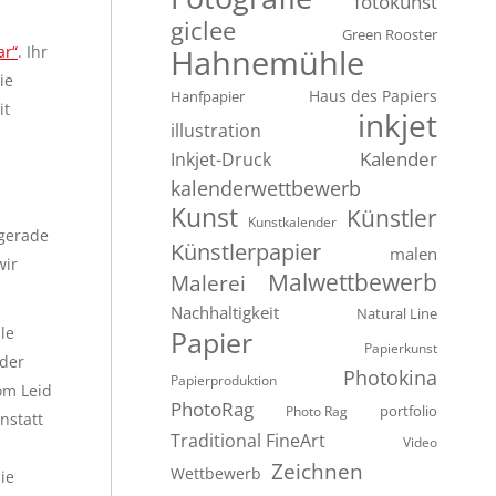
fotokunst
giclee
Green Rooster
ar“
. Ihr
Hahnemühle
ie
Hanfpapier
Haus des Papiers
it
inkjet
illustration
Inkjet-Druck
Kalender
kalenderwettbewerb
Kunst
Künstler
Kunstkalender
gerade
Künstlerpapier
malen
wir
Malwettbewerb
Malerei
Nachhaltigkeit
Natural Line
le
Papier
Papierkunst
 der
Photokina
Papierproduktion
om Leid
PhotoRag
portfolio
Photo Rag
nstatt
Traditional FineArt
Video
Zeichnen
Wettbewerb
ie