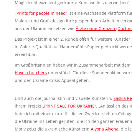
Möglichkeit exzellent gedruckte Kunstwerke zu erwerben“
„Prints for people in need“
ist eine wachsende Plattform für
Malerei und Grafikdesign ihre gespendeten Arbeiten verkau
aus der Ukraine einsetzen wie
Ärzte ohne Grenzen (Doctors
Das Projekt ist in einer 2. Runde offen für weitere Künstler a
in Galerie-Qualität auf Hahnemühle-Papier gedruckt werden
erreichbar.
Im Großbritannien haben wir in Zusammenarbeit mit dem 
Have.a.butchers
unterstützt. Für diese Spendenaktion wurd
und den Ukraine Crisis Appeal gehen.
Und auch die Journalistin und visuelle Künsterin,
Saskia Re
ihrem Projekt
„PRINT SALE FOR UKRAINE“
. „Anlässlich des 
habe ich mit einer extra für diesen Zweck erstellten Colla
die Ukraine ins Leben gerufen, die ich den ganzen Frauenm
Motiv zeigt die ukrainische Künstlerin
Alyona Alyona
, die l