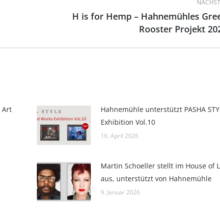
NÄCHST
H is for Hemp – Hahnemühles Gre
Nächster
Rooster Projekt 20
Beitrag:
 Art
Hahnemühle unterstützt PASHA STY
Exhibition Vol.10
16. April 2026
Martin Schoeller stellt im House of 
aus, unterstützt von Hahnemühle
9. Januar 2026