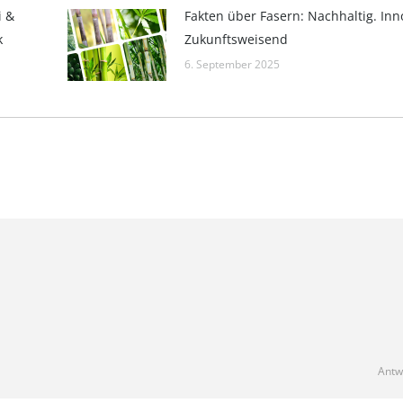
i &
Fakten über Fasern: Nachhaltig. Inno
k
Zukunftsweisend
6. September 2025
Antw