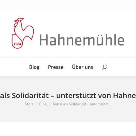
Blog
Presse
Über uns
Search:
Blog
Presse
Über uns
Search:
als Solidarität – unterstützt von Hah
Sie befinden sich hier:
Start
Blog
Kunst als Solidarität – unterstützt…