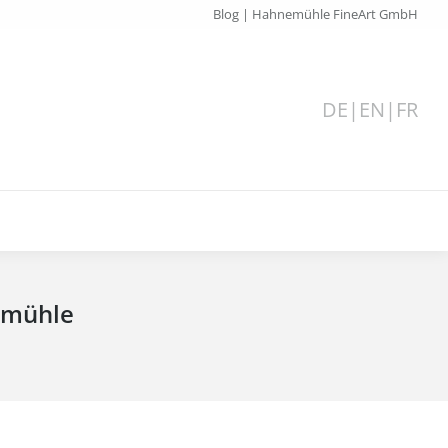
Blog | Hahnemühle FineArt GmbH
DE
|
EN
|
FR
nemühle