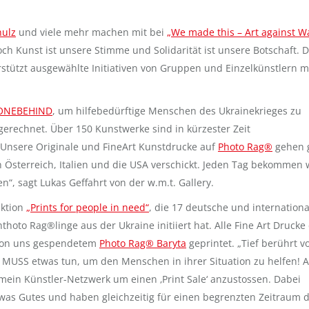
hulz
und viele mehr machen mit bei
„We made this – Art against W
och Kunst ist unsere Stimme und Solidarität ist unsere Botschaft. D
stützt ausgewählte Initiativen von Gruppen und Einzelkünstlern m
ONEBEHIND
, um hilfebedürftige Menschen des Ukrainekrieges zu
erechnet. Über 150 Kunstwerke sind in kürzester Zeit
nsere Originale und FineArt Kunstdrucke auf
Photo Rag®
gehen 
 Österreich, Italien und die USA verschickt. Jeden Tag bekommen 
, sagt Lukas Geffahrt von der w.m.t. Gallery.
ktion
„Prints for people in need“
, die 17 deutsche und internationa
ht
hoto Rag®linge aus der Ukraine initiiert hat. Alle Fine Art Drucke
f von uns gespendetem
Photo Rag® Baryta
geprintet. „Tief berührt v
 MUSS etwas tun, um den Menschen in ihrer Situation zu helfen! A
 mein Künstler-Netzwerk um einen ‚Print Sale‘ anzustossen. Dabei
was Gutes und haben gleichzeitig für einen begrenzten Zeitraum d