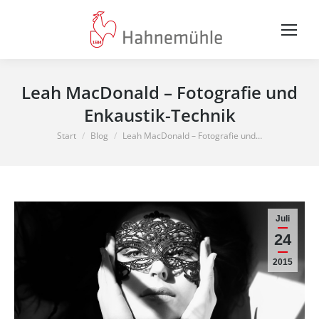
Leah MacDonald – Fotografie und
Enkaustik-Technik
Sie befinden sich hier:
Start
Blog
Leah MacDonald – Fotografie und…
Juli
24
2015