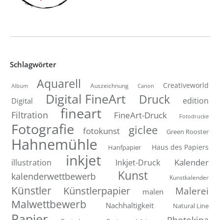
Schlagwörter
Aquarell
Creativeworld
Auszeichnung
Canon
Album
Digital FineArt
Druck
edition
Digital
fineart
Filtration
FineArt-Druck
Fotodrucke
Fotografie
giclee
fotokunst
Green Rooster
Hahnemühle
Hanfpapier
Haus des Papiers
inkjet
Inkjet-Druck
Kalender
illustration
Kunst
kalenderwettbewerb
Kunstkalender
Künstler
Künstlerpapier
Malerei
malen
Malwettbewerb
Nachhaltigkeit
Natural Line
Papier
Photokina