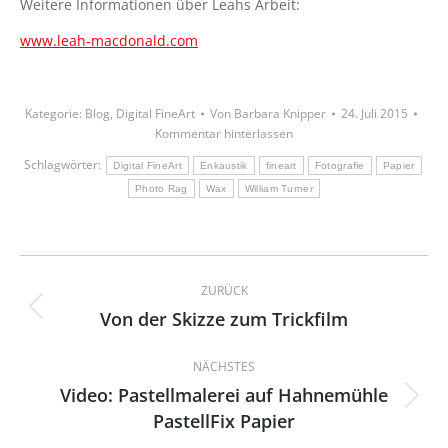
Weitere Informationen über Leahs Arbeit:
www.leah-macdonald.com
Kategorie:
Blog
,
Digital FineArt
Von
Barbara Knipper
24. Juli 2015
Kommentar hinterlassen
Schlagwörter:
Digital FineArt
Enkaustik
fineart
Fotografie
Papier
Photo Rag
Wax
William Turner
Kommentarnavigation
ZURÜCK
Von der Skizze zum Trickfilm
Vorheriger
Beitrag:
NÄCHSTES
Video: Pastellmalerei auf Hahnemühle
Nächster
PastellFix Papier
Beitrag: