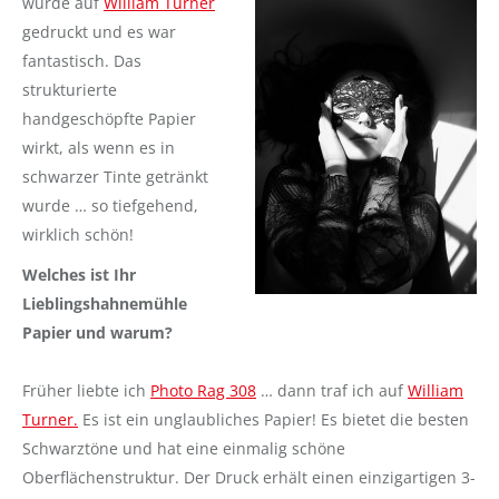
wurde auf
William Turner
gedruckt und es war
fantastisch. Das
strukturierte
handgeschöpfte Papier
wirkt, als wenn es in
schwarzer Tinte getränkt
wurde … so tiefgehend,
wirklich schön!
Welches ist Ihr
Lieblingshahnemühle
Papier und warum?
Früher liebte ich
Photo Rag 308
… dann traf ich auf
William
Turner.
Es ist ein unglaubliches Papier! Es bietet die besten
Schwarztöne und hat eine einmalig schöne
Oberflächenstruktur. Der Druck erhält einen einzigartigen 3-