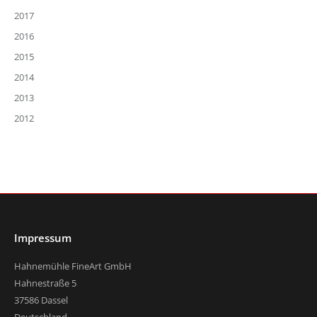
2017
2016
2015
2014
2013
2012
Impressum
Hahnemühle FineArt GmbH
Hahnestraße 5
37586 Dassel
Deutschland