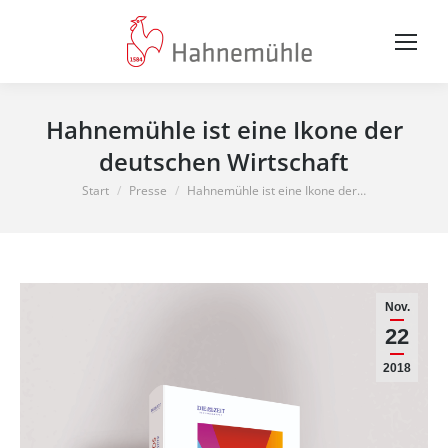
Hahnemühle ist eine Ikone der
deutschen Wirtschaft
Sie befinden sich hier:
Start
Presse
Hahnemühle ist eine Ikone der…
Nov.
22
2018