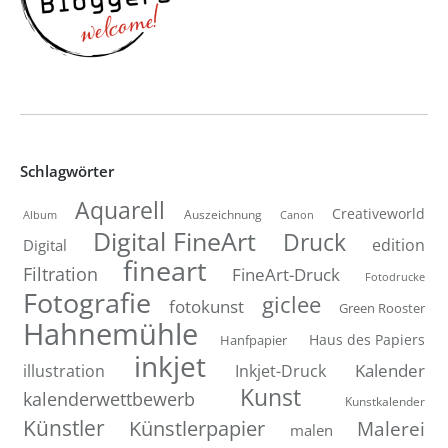
Schlagwörter
Aquarell
Creativeworld
Auszeichnung
Canon
Album
Digital FineArt
Druck
edition
Digital
fineart
Filtration
FineArt-Druck
Fotodrucke
Fotografie
giclee
fotokunst
Green Rooster
Hahnemühle
Hanfpapier
Haus des Papiers
inkjet
Inkjet-Druck
Kalender
illustration
Kunst
kalenderwettbewerb
Kunstkalender
Künstler
Künstlerpapier
Malerei
malen