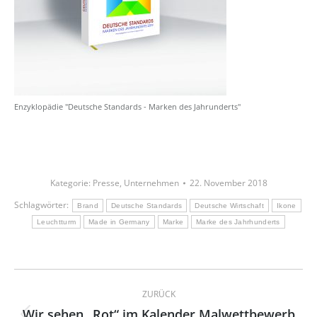
Enzyklopädie "Deutsche Standards - Marken des Jahrunderts"
Kategorie:
Presse
,
Unternehmen
22. November 2018
Schlagwörter:
Brand
Deutsche Standards
Deutsche Wirtschaft
Ikone
Leuchtturm
Made in Germany
Marke
Marke des Jahrhunderts
Kommentarnavigation
ZURÜCK
Wir sehen „Rot“ im Kalender Malwettbewerb