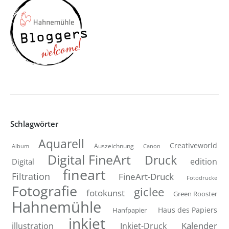
Schlagwörter
Aquarell
Creativeworld
Auszeichnung
Canon
Album
Digital FineArt
Druck
edition
Digital
fineart
Filtration
FineArt-Druck
Fotodrucke
Fotografie
giclee
fotokunst
Green Rooster
Hahnemühle
Hanfpapier
Haus des Papiers
inkjet
Inkjet-Druck
Kalender
illustration