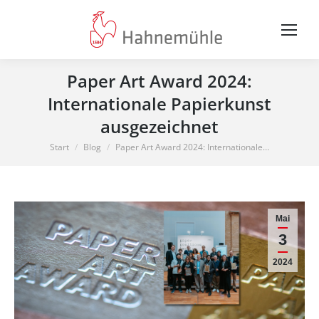
Paper Art Award 2024:
Internationale Papierkunst
ausgezeichnet
Sie befinden sich hier:
Start
Blog
Paper Art Award 2024: Internationale…
Mai
3
2024