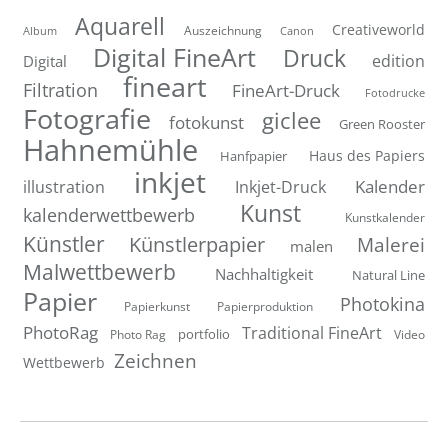
Aquarell
Creativeworld
Auszeichnung
Canon
Album
Digital FineArt
Druck
edition
Digital
fineart
Filtration
FineArt-Druck
Fotodrucke
Fotografie
giclee
fotokunst
Green Rooster
Hahnemühle
Hanfpapier
Haus des Papiers
inkjet
Inkjet-Druck
Kalender
illustration
Kunst
kalenderwettbewerb
Kunstkalender
Künstler
Künstlerpapier
Malerei
malen
Malwettbewerb
Nachhaltigkeit
Natural Line
Papier
Photokina
Papierkunst
Papierproduktion
PhotoRag
Traditional FineArt
portfolio
Photo Rag
Video
Zeichnen
Wettbewerb