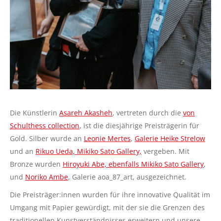
Die Künstlerin
Asareh Akasheh
, vertreten durch die
von
Schulthess collection
, ist die diesjährige Preisträgerin für
Gold. Silber wurde an
Leonie Mertes
,
Galerie Heike Strelow
und an
Rikuo Ueda, Mikiko Sato Gallery,
vergeben. Mit
Bronze wurden
Hiroyuki Abe, ebenfalls Mikiko Sato Gallery
,
und
Noriko Ambe
, Galerie aoa_87_art, ausgezeichnet.
Die Preisträger:innen wurden für ihre innovative Qualität im
Umgang mit Papier gewürdigt, mit der sie die Grenzen des
traditionellen Kunstverständnisses erweitern und unsere