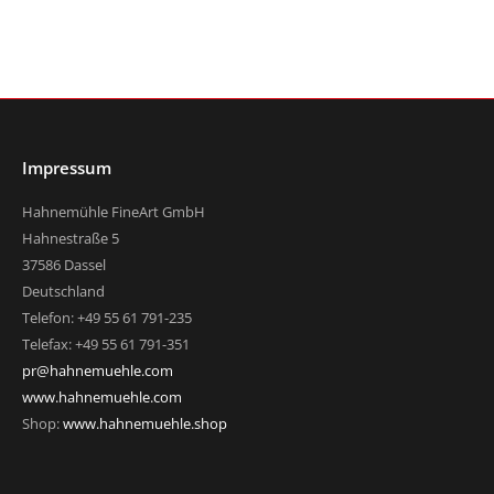
Impressum
Hahnemühle FineArt GmbH
Hahnestraße 5
37586 Dassel
Deutschland
Telefon: +49 55 61 791-235
Telefax: +49 55 61 791-351
pr@hahnemuehle.com
www.hahnemuehle.com
Shop:
www.hahnemuehle.shop