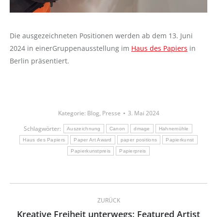
Die ausgezeichneten Positionen werden ab dem 13. Juni
2024 in einerGruppenausstellung im
Haus des Papiers
in
Berlin präsentiert.
Kategorie:
Blog
,
Presse
3. Mai 2024
Schlagwörter:
Auszeichnung
Canon
dmage
Hahnemühle
Haus des Papiers
Paper Art Award
paper positions
Papierkunst
Papierkunstpreis
Papierpreis
Kommentarnavigation
ZURÜCK
Kreative Freiheit unterwegs: Featured Artist