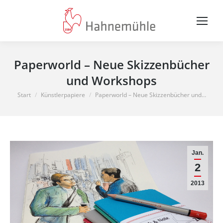
Paperworld – Neue Skizzenbücher
und Workshops
Sie befinden sich hier:
Start
Künstlerpapiere
Paperworld – Neue Skizzenbücher und…
Jan.
2
2013