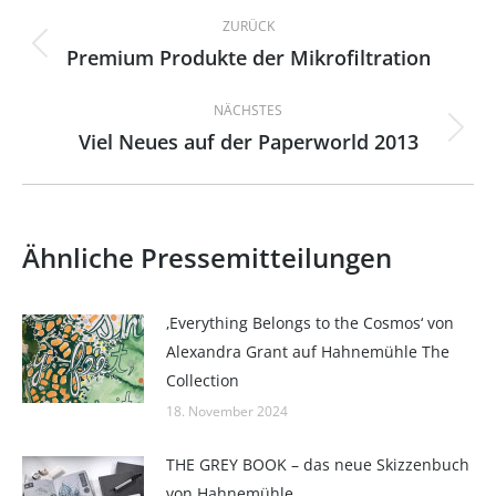
Kommentarnavigation
ZURÜCK
Premium Produkte der Mikrofiltration
Vorheriger
Beitrag:
NÄCHSTES
Viel Neues auf der Paperworld 2013
Nächster
Beitrag:
Ähnliche Pressemitteilungen
‚Everything Belongs to the Cosmos‘ von
Alexandra Grant auf Hahnemühle The
Collection
18. November 2024
THE GREY BOOK – das neue Skizzenbuch
von Hahnemühle