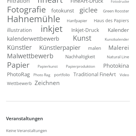
Filtration
FineArt-Druck
Fotodrucke
Fotografie
giclee
fotokunst
Green Rooster
Hahnemühle
Hanfpapier
Haus des Papiers
inkjet
Inkjet-Druck
Kalender
illustration
Kunst
kalenderwettbewerb
Kunstkalender
Künstler
Künstlerpapier
Malerei
malen
Malwettbewerb
Nachhaltigkeit
Natural Line
Papier
Photokina
Papierkunst
Papierproduktion
PhotoRag
Traditional FineArt
portfolio
Photo Rag
Video
Zeichnen
Wettbewerb
Veranstaltungen
Keine Veranstaltungen