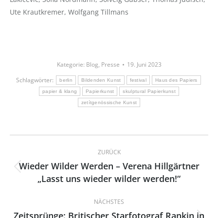
Ute Krautkremer, Wolfgang Tillmans
Kategorie:
Blog
,
Presse
19. Juni 2023
Schlagwörter:
berlin
Bildenden Kunst
festival
Haus des Papiers
papier & klang
Papierkunst
skulptural Papierkunst
zetítgenössische Kunst
Kommentarnavigation
ZURÜCK
Wieder Wilder Werden – Verena Hillgärtner
Vorheriger
„Lasst uns wieder wilder werden!“
Beitrag:
NÄCHSTES
Zeitsprünge: Britischer Starfotograf Rankin in