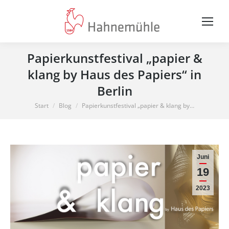
Papierkunstfestival „papier &
klang by Haus des Papiers“ in
Berlin
Sie befinden sich hier:
Start
Blog
Papierkunstfestival „papier & klang by…
Juni
19
2023