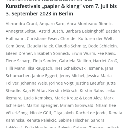
Kunstfestivals „papier & klang“ vom 7. Juli bis
3. September 2023 in Berlin
Alexandra Grant, Amparo Sard, Anca Munteanu Rimnic,
Annegret Soltau, Astrid Busch, Barbara Beisinghoff, Bastian
Hoffmann, Christiane Feser, Chor der Kulturen der Welt,
Cem Bora, Claudia Hajek, Claudia Schmitz, Dodo Schielein,
Eileen Dreher, Elisabeth Sonneck, Erwin Wurm, Fee Kleiß,
Fiene Scharp, Finja Sander, Gabriela Stellino, Harriet Groß,
Hilli Mann, Ilka Raupach, Ines Schaikowski, Ismene, Jana
Schumacher, Janine Eggert, Jenny Michel, Jessica Maria
Toliver, Johanna Weis, Jorinde Voigt, Justine Laeufer, Jutta
Steudle, Kaja El Attar, Kerstin Mörsch, Kirstin Rabe, Leiko
Ikemura, Lucia Kempkes, Marie Kreuz & Lean Alev, Mark
Schreiber, Martin Spengler, Miriam Gronwald, Nham-hee
Völkel-Song, Nicole Gütl, Olga Jakob, Rachel de Joode, Renata
Kaminska, Renata Palekcic, Sabine Hilscher, Sandra
Lakićević, Sofia Nordmann, Solveig Gubser, Thomas Judisch,