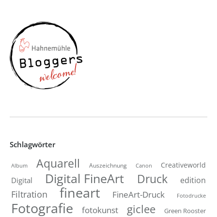
Schlagwörter
Aquarell
Creativeworld
Auszeichnung
Canon
Album
Digital FineArt
Druck
edition
Digital
fineart
Filtration
FineArt-Druck
Fotodrucke
Fotografie
giclee
fotokunst
Green Rooster