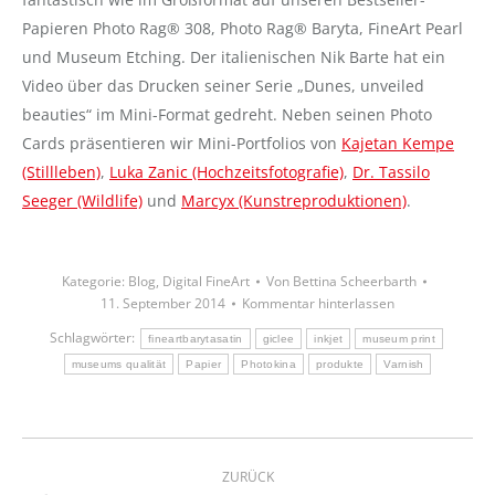
Papieren Photo Rag® 308, Photo Rag® Baryta, FineArt Pearl
und Museum Etching. Der italienischen Nik Barte hat ein
Video über das Drucken seiner Serie „Dunes, unveiled
beauties“ im Mini-Format gedreht. Neben seinen Photo
Cards präsentieren wir Mini-Portfolios von
Kajetan Kempe
(Stillleben)
,
Luka Zanic (Hochzeitsfotografie)
,
Dr. Tassilo
Seeger (Wildlife)
und
Marcyx (Kunstreproduktionen)
.
Kategorie:
Blog
,
Digital FineArt
Von
Bettina Scheerbarth
11. September 2014
Kommentar hinterlassen
Schlagwörter:
fineartbarytasatin
giclee
inkjet
museum print
museums qualität
Papier
Photokina
produkte
Varnish
Kommentarnavigation
ZURÜCK