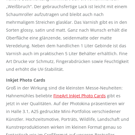
„Weißbruch“. Der gebrauchsfertige Lack ist leicht mit einem
Schaumroller aufzutragen und bleibt auch nach
mehrmaligem Streichen glasklar. Das Varnish gibt es in den
Sorten glossy, satin und matt. Ganz nach Wunsch erhält die
Oberfläche eine glänzende, seidenmatte oder matte
Veredelung. Neben dem handlichen 1 Liter Gebinde ist das
Varnish auch im praktischen 5 Liter Behälter erhältlich. Fine
Art Drucke vor Schmutz, Fingerabdrücken sowie Feuchtigkeit
und erhöht die UV-Stabilität.
Inkjet Photo Cards
Groß in der Wirkung sind die kleinsten Messe-Neuheiten:
Hahnemühles beliebte
FineArt Inkjet Photo Cards
gibt es
jetzt in vier Qualitäten. Auf der Photokina präsentieren wir
in Halle 3.1, A25 gedruckte Mini-Portfolios verschiedener
Künstler. Hochzeitsmotive, Porträts, Wildlife, Landschaft und
Kunstreproduktionen wirken im kleinen Format genau so
fantastisch wie im Großformat auf unseren Bestseller-