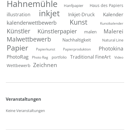
Hahnemühle
Hanfpapier
Haus des Papiers
inkjet
Inkjet-Druck
Kalender
illustration
Kunst
kalenderwettbewerb
Kunstkalender
Künstler
Künstlerpapier
Malerei
malen
Malwettbewerb
Nachhaltigkeit
Natural Line
Papier
Photokina
Papierkunst
Papierproduktion
PhotoRag
Traditional FineArt
portfolio
Photo Rag
Video
Zeichnen
Wettbewerb
Veranstaltungen
Keine Veranstaltungen