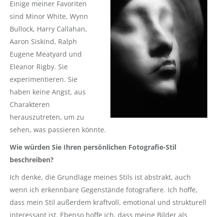
Einige meiner Favoriten
sind Minor White, Wynn
Bullock, Harry Callahan,
Aaron Siskind, Ralph
Eugene Meatyard und
Eleanor Rigby. Sie
experimentieren. Sie
haben keine Angst, aus
Charakteren
herauszutreten, um zu
sehen, was passieren könnte.
Wie würden Sie Ihren persönlichen Fotografie-Stil
beschreiben?
Ich denke, die Grundlage meines Stils ist abstrakt, auch
wenn ich erkennbare Gegenstände fotografiere. Ich hoffe,
dass mein Stil außerdem kraftvoll, emotional und strukturell
interessant ist. Ebenso hoffe ich, dass meine Bilder als