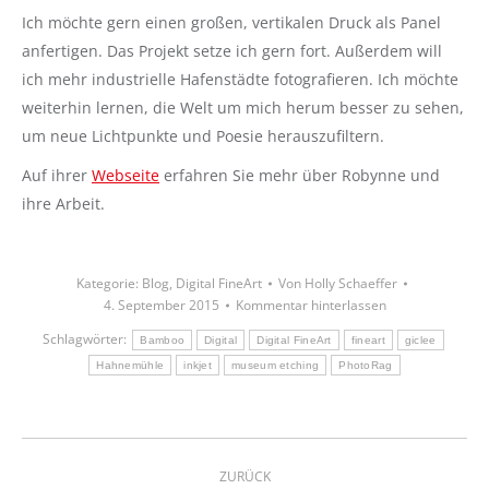
Ich möchte gern einen großen, vertikalen Druck als Panel
anfertigen. Das Projekt setze ich gern fort. Außerdem will
ich mehr industrielle Hafenstädte fotografieren. Ich möchte
weiterhin lernen, die Welt um mich herum besser zu sehen,
um neue Lichtpunkte und Poesie herauszufiltern.
Auf ihrer
Webseite
erfahren Sie mehr über Robynne und
ihre Arbeit.
Kategorie:
Blog
,
Digital FineArt
Von
Holly Schaeffer
4. September 2015
Kommentar hinterlassen
Schlagwörter:
Bamboo
Digital
Digital FineArt
fineart
giclee
Hahnemühle
inkjet
museum etching
PhotoRag
Kommentarnavigation
ZURÜCK