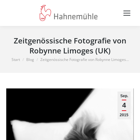
Zeitgenössische Fotografie von
Robynne Limoges (UK)
Sie befinden sich hier:
Start
Blog
Zeitgenössische Fotografie von Robynne Limoges…
Sep.
4
2015