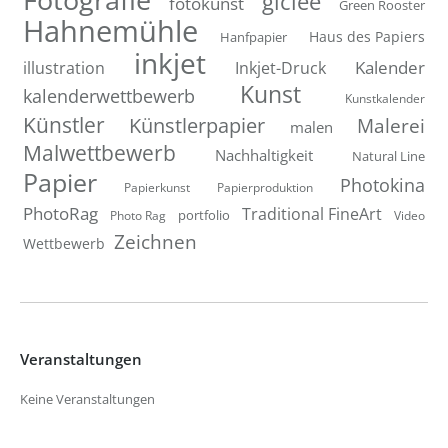
giclee
fotokunst
Green Rooster
Hahnemühle
Hanfpapier
Haus des Papiers
inkjet
Inkjet-Druck
Kalender
illustration
Kunst
kalenderwettbewerb
Kunstkalender
Künstler
Künstlerpapier
Malerei
malen
Malwettbewerb
Nachhaltigkeit
Natural Line
Papier
Photokina
Papierkunst
Papierproduktion
PhotoRag
Traditional FineArt
portfolio
Photo Rag
Video
Zeichnen
Wettbewerb
Veranstaltungen
Keine Veranstaltungen