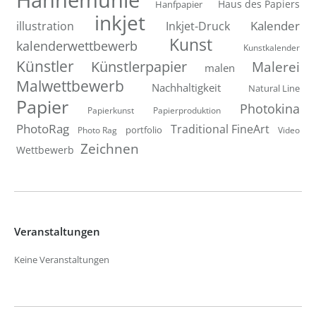
Hahnemühle
Hanfpapier
Haus des Papiers
inkjet
Inkjet-Druck
Kalender
illustration
Kunst
kalenderwettbewerb
Kunstkalender
Künstler
Künstlerpapier
Malerei
malen
Malwettbewerb
Nachhaltigkeit
Natural Line
Papier
Photokina
Papierkunst
Papierproduktion
PhotoRag
Traditional FineArt
portfolio
Photo Rag
Video
Zeichnen
Wettbewerb
Veranstaltungen
Keine Veranstaltungen