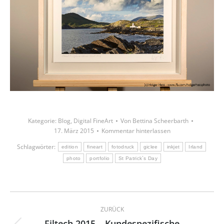
Kategorie:
Blog
,
Digital FineArt
Von
Bettina Scheerbarth
17. März 2015
Kommentar hinterlassen
Schlagwörter:
edition
fineart
fotodruck
giclee
inkjet
Irland
photo
portfolio
St Patrick´s Day
Kommentarnavigation
ZURÜCK
Filtech 2015 – Kundespezifische