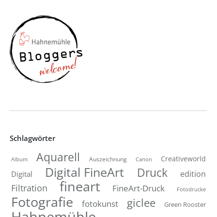
Schlagwörter
Aquarell
Creativeworld
Auszeichnung
Canon
Album
Digital FineArt
Druck
edition
Digital
fineart
Filtration
FineArt-Druck
Fotodrucke
Fotografie
giclee
fotokunst
Green Rooster