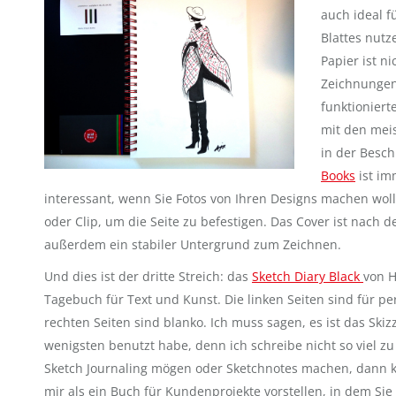
auch ideal f
Blattes nut
Papier ist n
Zeichnungen
funktioniert
mit den meis
in der Besch
Books
ist im
interessant, wenn Sie Fotos von
Ihren Designs machen woll
oder Clip, um die Seite zu befestigen. Das Cover ist nac
außerdem ein stabiler Untergrund zum Zeichnen.
Und dies ist der dritte Streich: das
Sketch Diary Black
von H
Tagebuch für Text und Kunst. Die linken Seiten sind für per
rechten Seiten sind blanko. Ich muss sagen, es ist das Ski
wenigsten benutzt habe, denn ich schreibe nicht so viel 
Sketch Journaling mögen oder Sketchnotes machen, dann 
mir als ein Buch für Kundenprojekte vorstellen, in dem Sie d