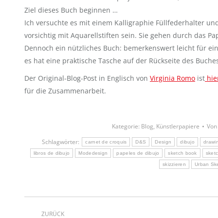
Ziel dieses Buch beginnen …
Ich versuchte es mit einem Kalligraphie Füllfederhalter und
vorsichtig mit Aquarellstiften sein. Sie gehen durch das Pa
Dennoch ein nützliches Buch: bemerkenswert leicht für ein
es hat eine praktische Tasche auf der Rückseite des Buches
Der Original-Blog-Post in Englisch von
Virginia Romo
ist
hie
für die Zusammenarbeit.
Kategorie:
Blog
,
Künstlerpapiere
Vo
Schlagwörter:
carnet de croquis
D&S
Design
dibujo
drawi
libros de dibujo
Modedesign
papeles de dibujo
sketch book
sket
skizzieren
Urban Sk
Kommentarnavigation
ZURÜCK