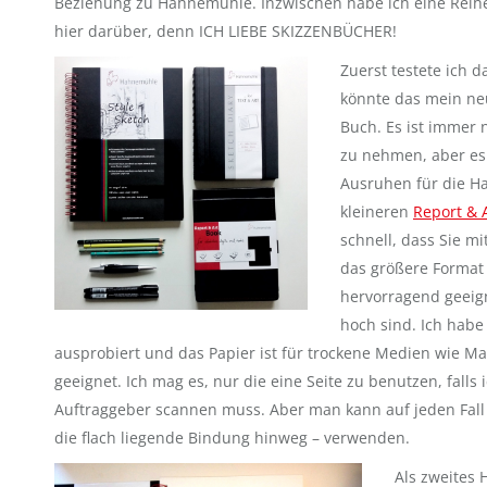
Beziehung zu Hahnemühle. Inzwischen habe ich eine Reih
hier darüber, denn ICH LIEBE SKIZZENBÜCHER!
Zuerst testete ich 
könnte das mein neu
Buch. Es ist immer 
zu nehmen, aber es 
Ausruhen für die H
kleineren
Report & 
schnell, dass Sie mi
das größere Format 
hervorragend geeign
hoch sind. Ich habe
ausprobiert und das Papier ist für trockene Medien wie Ma
geeignet. Ich mag es, nur die eine Seite zu benutzen, falls 
Auftraggeber scannen muss. Aber man kann auf jeden Fall 
die flach liegende Bindung hinweg – verwenden.
Als zweites