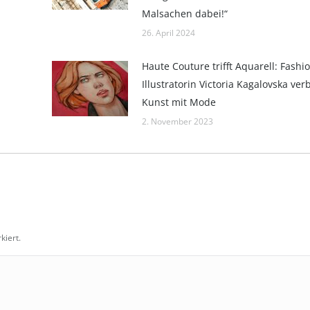
Malsachen dabei!“
26. April 2024
Haute Couture trifft Aquarell: Fashi
Illustratorin Victoria Kagalovska ver
Kunst mit Mode
2. November 2023
iert.