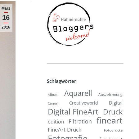
März
16
2016
Schlagwörter
Aquarell
Auszeichnung
Album
Digital
Creativeworld
Canon
Digital FineArt
Druck
fineart
Filtration
edition
FineArt-Druck
Fotodrucke
Fotografie