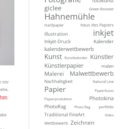
fotokunst
giclee
Green Rooster
Hahnemühle
Hanfpapier
Haus des Papiers
inkjet
illustration
Inkjet-Druck
Kalender
kalenderwettbewerb
Kunst
Künstler
Kunstkalender
Künstlerpapier
malen
Malwettbewerb
Malerei
Nachhaltigkeit
Natural Line
e mir
Papier
gehe,
Papierkunst
chen
Photokina
Papierproduktion
PhotoRag
portfolio
Photo Rag
Traditional FineArt
habe
Video
Zeichnen
Wettbewerb