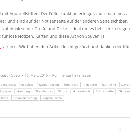
 mit Aquarellstiften. Der Füller funktionierte gut, aber man muss
pier und sind auf der Notizenseite auf der anderen Seite sichtbar.
 Notebook seiner Größe und Dicke – ideal um es bei sich zu trage
 für lose Notizen, Karten und diese Art von Souvenirs.
r
verlinkt. Wir haben den Artikel leicht gekürzt und danken der Kün
n
Gast - Guest
16. März 2016
Kommentar hinterlassen
ng materials
esquisse
fashiondesign
illustration
Illustrator
journaling
Layou
ch paper
sketching
Sketchnotes
Skizze
skizzenbuch
Skizzenhefte
Skizzen
etcher
Urban Sketching
Virginia Romo