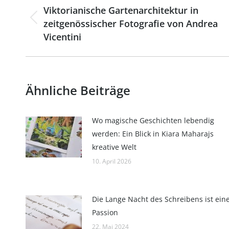
Viktorianische Gartenarchitektur in
zeitgenössischer Fotografie von Andrea
Vorheriger
Vicentini
Beitrag:
Ähnliche Beiträge
Wo magische Geschichten lebendig
werden: Ein Blick in Kiara Maharajs
kreative Welt
10. April 2026
Die Lange Nacht des Schreibens ist ein
Passion
22. Mai 2024