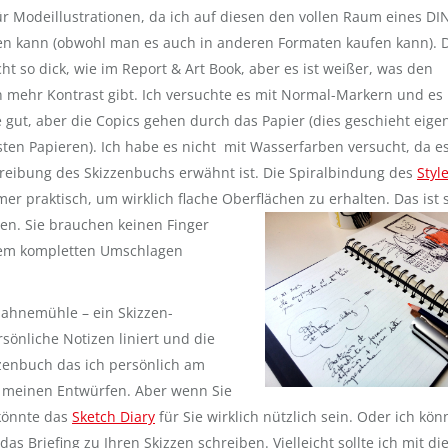
ür Modeillustrationen, da ich auf diesen den vollen Raum eines DI
zen kann (obwohl man es auch in anderen Formaten kaufen kann). 
icht so dick, wie im Report & Art Book, aber es ist weißer, was den
 mehr Kontrast gibt. Ich versuchte es mit Normal-Markern und es
e gut, aber die Copics gehen durch das Papier (dies geschieht eigen
ten Papieren). Ich habe es nicht mit Wasserfarben versucht, da es
reibung des Skizzenbuchs erwähnt ist. Die Spiralbindung des
Styl
mer praktisch, um wirklich flache Oberflächen zu erhalten. Das ist 
en. Sie brauchen keinen Finger
h dem kompletten Umschlagen
ahnemühle – ein Skizzen-
sönliche Notizen liniert und die
zzenbuch das ich persönlich am
zu meinen Entwürfen. Aber wenn Sie
könnte das
Sketch Diary
für Sie wirklich nützlich sein. Oder ich kön
as Briefing zu Ihren Skizzen schreiben. Vielleicht sollte ich mit d