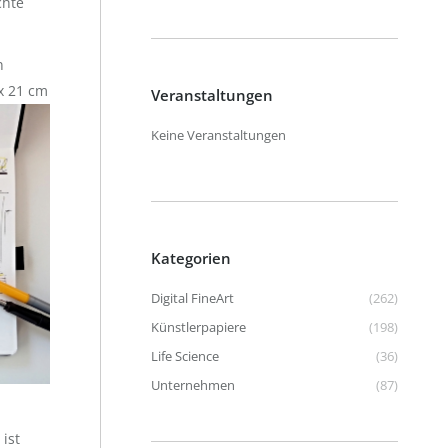
chte
n
x 21 cm
Veranstaltungen
Keine Veranstaltungen
Kategorien
Digital FineArt
(262)
Künstlerpapiere
(198)
Life Science
(36)
Unternehmen
(87)
 ist