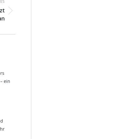
ES
zt
an
rs
– ein
ed
ihr