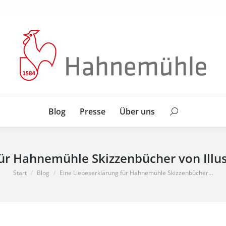
Blog
Presse
Über uns
Search:
Blog
Presse
Über uns
Search:
für Hahnemühle Skizzenbücher von Illus
Sie befinden sich hier:
Start
Blog
Eine Liebeserklärung für Hahnemühle Skizzenbücher…