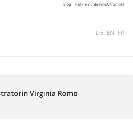
Blog | Hahnemühle FineArt GmbH
DE
|
EN
|
FR
tratorin Virginia Romo