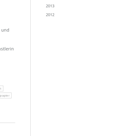
2013
2012
n und
stlerin
t
papier