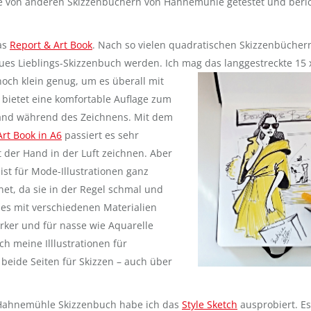
e von anderen Skizzenbüchern von Hahnemühle getestet und beri
das
Report & Art Book
. Nach so vielen quadratischen Skizzenbücher
es Lieblings-Skizzenbuch werden. Ich mag das langgestreckte 15 
noch klein genug,
um es überall mit
bietet eine komfortable Auflage zum
and während des Zeichnens. Mit dem
Art Book in A6
passiert es sehr
t der Hand in der Luft zeichnen. Aber
ist für Mode-Illustrationen ganz
et, da sie in der Regel schmal und
 es mit verschiedenen Materialien
rker und für nasse wie Aquarelle
ich meine Illlustrationen für
beide Seiten für Skizzen – auch über
 Hahnemühle Skizzenbuch habe ich das
Style Sketch
ausprobiert. Es