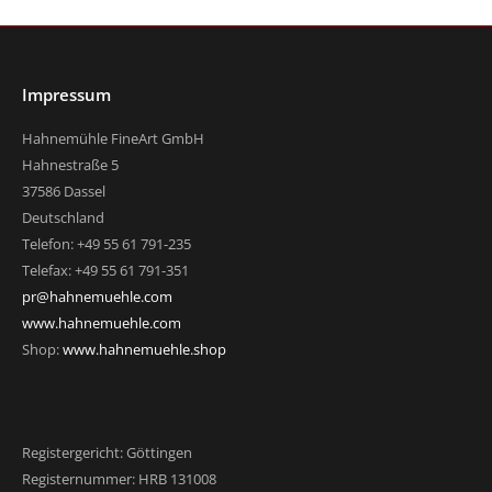
Impressum
Hahnemühle FineArt GmbH
Hahnestraße 5
37586 Dassel
Deutschland
Telefon: +49 55 61 791-235
Telefax: +49 55 61 791-351
pr@hahnemuehle.com
www.hahnemuehle.com
Shop:
www.hahnemuehle.shop
Registergericht: Göttingen
Registernummer: HRB 131008