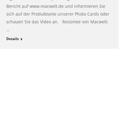
Bericht auf www.macwelt.de und informieren Sie
sich auf der Produktseite unserer Photo Cards oder
schauen Sie das Video an. Resümee von Macwelt:
…
Details
Links
Hahnemühle – Digital FineArt
Hahnemühle – Künstlerpapiere
Hahnemühle – Life Science