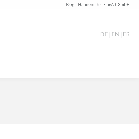
Blog | Hahnemühle FineArt GmbH
DE
|
EN
|
FR