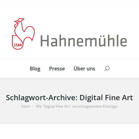
Blog
Presse
Über uns
Search:
Blog
Presse
Über uns
Search:
Schlagwort-Archive:
Digital Fine Art
Sie befinden sich hier:
Start
Mit "Digital Fine Art" verschlagwortete Einträge