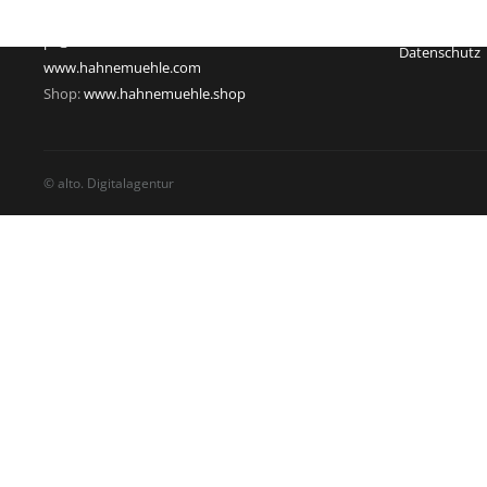
Telefax: +49 55 61 791-351
USt-Id-Nr.: D
pr@hahnemuehle.com
Datenschutz
www.hahnemuehle.com
Shop:
www.hahnemuehle.shop
© alto. Digitalagentur