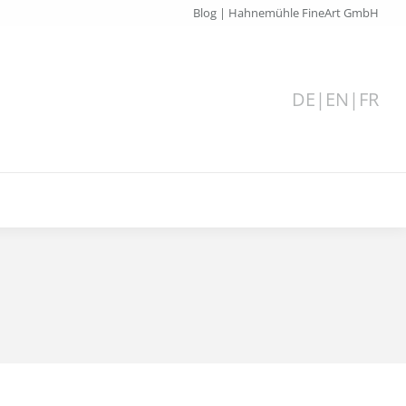
Blog | Hahnemühle FineArt GmbH
DE
|
EN
|
FR