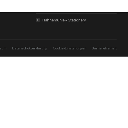
Hahnemühle – Home
Hahnemühle – Stationery
ssum
Datenschutzerklärung
Cookie-Einstellungen
Barrierefreiheit