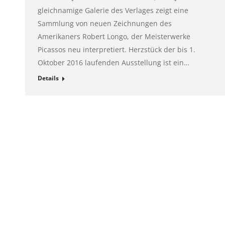
gleichnamige Galerie des Verlages zeigt eine
Sammlung von neuen Zeichnungen des
Amerikaners Robert Longo, der Meisterwerke
Picassos neu interpretiert. Herzstück der bis 1.
Oktober 2016 laufenden Ausstellung ist ein…
Details
Impressum
Hahnemühle FineArt GmbH
Registergeric
Hahnestraße 5
Registernum
37586 Dassel
Rechtsform:
Deutschland
Sitz: Dassel
Telefon: +49 55 61 791-235
Geschäftsführ