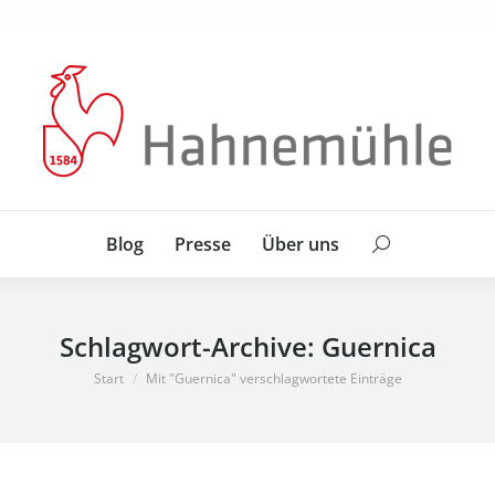
Blog
Presse
Über uns
Search:
Blog
Presse
Über uns
Search:
Schlagwort-Archive:
Guernica
Sie befinden sich hier:
Start
Mit "Guernica" verschlagwortete Einträge