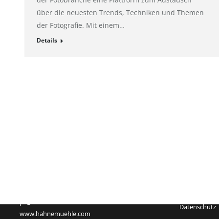
über die neuesten Trends, Techniken und Themen
der Fotografie. Mit einem…
Details
Impressum
Hahnemühle FineArt GmbH
Registergeric
Hahnestraße 5
Registernum
37586 Dassel
Rechtsform:
Deutschland
Sitz: Dassel
Telefon: +49 55 61 791-235
Geschäftsführ
Telefax: +49 55 61 791-351
USt-Id-Nr.: D
pr@hahnemuehle.com
Datenschutz
www.hahnemuehle.com