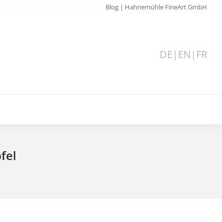
Blog | Hahnemühle FineArt GmbH
DE
|
EN
|
FR
fel