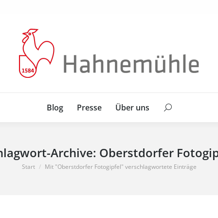
Blog
Presse
Über uns
Search:
Blog
Presse
Über uns
Search:
hlagwort-Archive:
Oberstdorfer Fotogip
Sie befinden sich hier:
Start
Mit "Oberstdorfer Fotogipfel" verschlagwortete Einträge