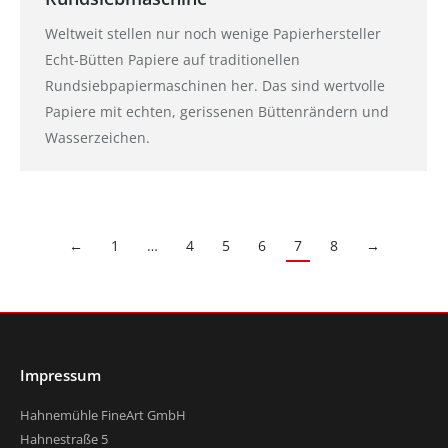
Weltweit stellen nur noch wenige Papierhersteller
Echt-Bütten Papiere auf traditionellen
Rundsiebpapiermaschinen her. Das sind wertvolle
Papiere mit echten, gerissenen Büttenrändern und
Wasserzeichen.
←
1
…
4
5
6
7
8
→
Impressum
Hahnemühle FineArt GmbH
Hahnestraße 5