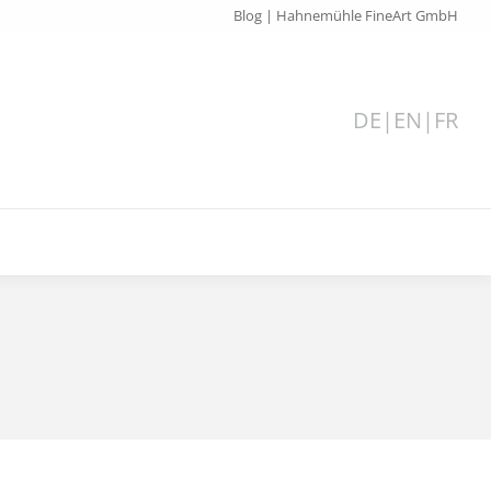
Blog | Hahnemühle FineArt GmbH
DE
|
EN
|
FR