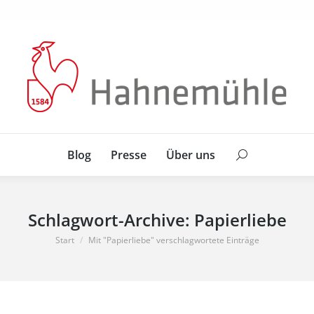
Blog
Presse
Über uns
Search:
Blog
Presse
Über uns
Search:
Schlagwort-Archive:
Papierliebe
Sie befinden sich hier:
Start
Mit "Papierliebe" verschlagwortete Einträge