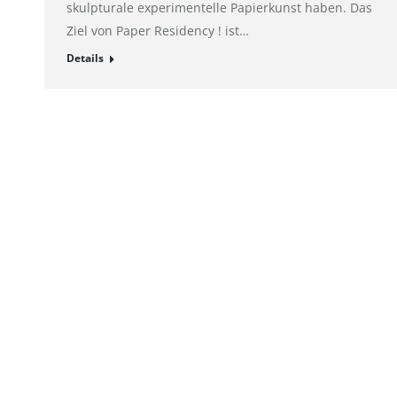
skulpturale experimentelle Papierkunst haben. Das
Ziel von Paper Residency ! ist…
Details
Impressum
Hahnemühle FineArt GmbH
Registergeric
Hahnestraße 5
Registernum
37586 Dassel
Rechtsform:
Deutschland
Sitz: Dassel
Telefon: +49 55 61 791-235
Geschäftsführ
Telefax: +49 55 61 791-351
USt-Id-Nr.: D