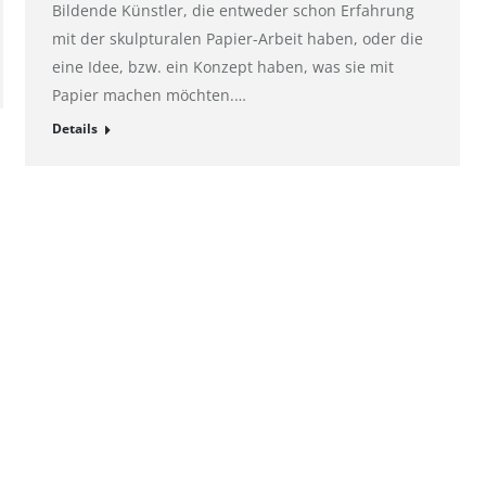
Bildende Künstler, die entweder schon Erfahrung
mit der skulpturalen Papier-Arbeit haben, oder die
eine Idee, bzw. ein Konzept haben, was sie mit
Papier machen möchten.…
Details
Kontakt
ht: Göttingen
E-Mail:
pr@hahnemuehle.com
mer: HRB 131008
 GmbH
er: Jan Wölfle
E 811131962