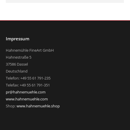
Impressum
Hahnemühle FineArt GmbH
Hahnestraße 5
37586 Dassel
Deutschland
Telefon: +49 55 61 791-235
Telefax: +49 55 61 791-351
pr@hahnemuehle.com
www.hahnemuehle.com
Shop:
www.hahnemuehle.shop