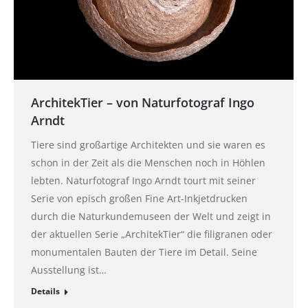
ArchitekTier – von Naturfotograf Ingo
Arndt
Tiere sind großartige Architekten und sie waren es
schon in der Zeit als die Menschen noch in Höhlen
lebten. Naturfotograf Ingo Arndt tourt mit seiner
Serie von episch großen Fine Art-Inkjetdrucken
durch die Naturkundemuseen der Welt und zeigt in
der aktuellen Serie „ArchitekTier“ die filigranen oder
monumentalen Bauten der Tiere im Detail. Seine
Ausstellung ist…
Details