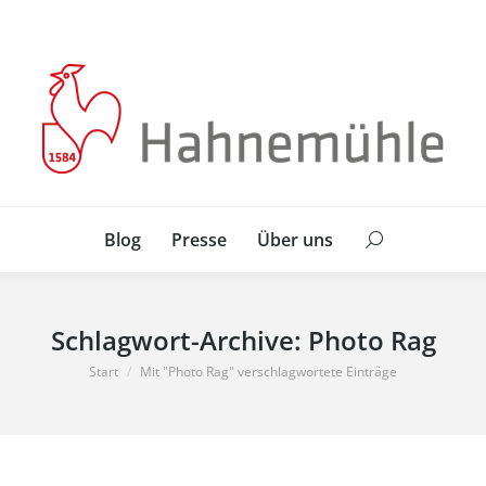
Blog
Presse
Über uns
Search:
Blog
Presse
Über uns
Search:
Schlagwort-Archive:
Photo Rag
Sie befinden sich hier:
Start
Mit "Photo Rag" verschlagwortete Einträge