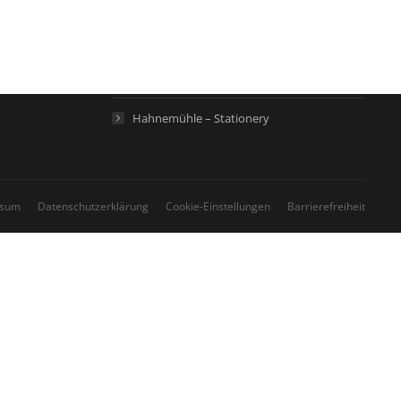
Hahnemühle – Künstlerpapiere
Hahnemühle – Life Science
Hahnemühle – Home
Hahnemühle – Stationery
ssum
Datenschutzerklärung
Cookie-Einstellungen
Barrierefreiheit