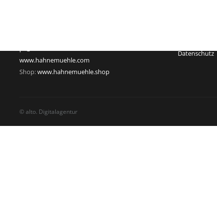
37586 Dassel
Rechtsform:
Deutschland
Sitz: Dassel
Telefon: +49 55 61 791-235
Geschäftsführ
Telefax: +49 55 61 791-351
USt-Id-Nr.: D
pr@hahnemuehle.com
Datenschutz
www.hahnemuehle.com
Shop:
www.hahnemuehle.shop
© alto. Digitalagentur