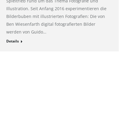
Spieltrieb rund um das Thema Fotografie und
Illustration. Seit Anfang 2016 experimentieren die
Bilderbuben mit illustrierten Fotografien: Die von
Ben Wiesenfarth digital fotografierten Bilder
werden von Guido…
Details
Links
Hahnemühle – Digital FineArt