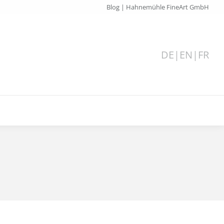
Blog | Hahnemühle FineArt GmbH
DE
|
EN
|
FR