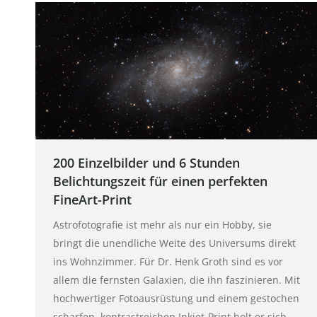
200 Einzelbilder und 6 Stunden
Belichtungszeit für einen perfekten
FineArt-Print
Astrofotografie ist mehr als nur ein Hobby, sie
bringt die unendliche Weite des Universums direkt
ins Wohnzimmer. Für Dr. Henk Groth sind es vor
allem die fernsten Galaxien, die ihn faszinieren. Mit
hochwertiger Fotoausrüstung und einem gestochen
scharfen, kontrastreichen Inkjet-Print holt er sich