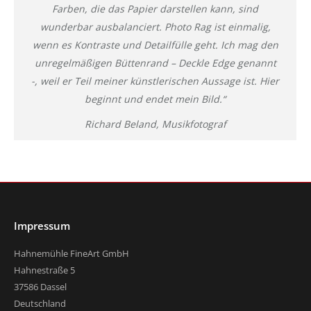
Farben, die das Papier darstellen kann, sind
wunderbar ausbalanciert. Photo Rag ist einmalig,
wenn es Kontraste und Detailfülle geht. Ich mag den
unregelmäßigen Büttenrand – Deckle Edge genannt
-, weil er Teil meiner künstlerischen Aussage ist. Hier
beginnt und endet mein Bild.“
Richard Beland, Musikfotograf
Impressum
Hahnemühle FineArt GmbH
Hahnestraße 5
37586 Dassel
Deutschland